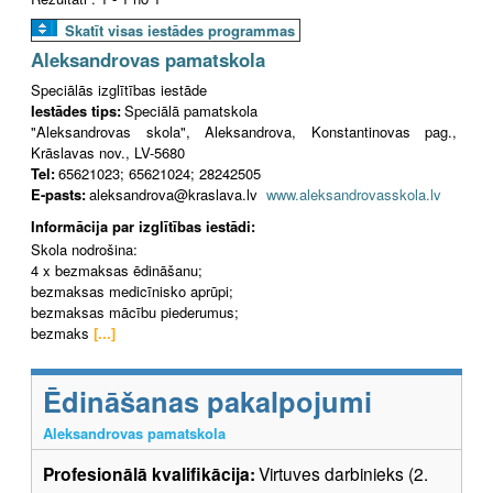
Skatīt visas iestādes programmas
Aleksandrovas pamatskola
Speciālās izglītības iestāde
Iestādes tips:
Speciālā pamatskola
"Aleksandrovas skola", Aleksandrova, Konstantinovas pag.,
Krāslavas nov., LV-5680
Tel:
65621023; 65621024; 28242505
E-pasts:
aleksandrova@kraslava.lv
www.aleksandrovasskola.lv
Informācija par izglītības iestādi:
Skola nodrošina:
4 x bezmaksas ēdināšanu;
bezmaksas medicīnisko aprūpi;
bezmaksas mācību piederumus;
bezmaks
[...]
Ēdināšanas pakalpojumi
Aleksandrovas pamatskola
Profesionālā kvalifikācija:
Virtuves darbinieks (2.