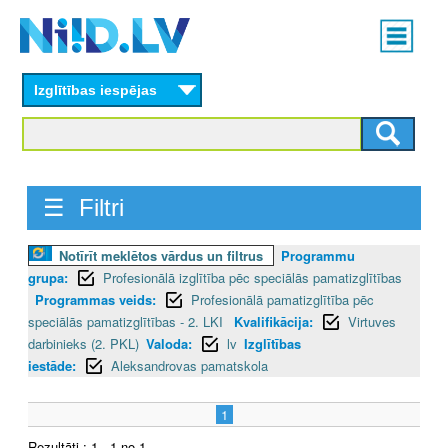
Skip
Main
to
menu
N
main
content
Izglītības iespējas
I
I
D
☰ Filtri
.
Notīrīt meklētos vārdus un filtrus
Programmu
L
grupa:
Profesionālā izglītība pēc speciālās pamatizglītības
V
Programmas veids:
Profesionālā pamatizglītība pēc
speciālās pamatizglītības - 2. LKI
Kvalifikācija:
Virtuves
darbinieks (2. PKL)
Valoda:
lv
Izglītības
iestāde:
Aleksandrovas pamatskola
1
Rezultāti : 1 - 1 no 1