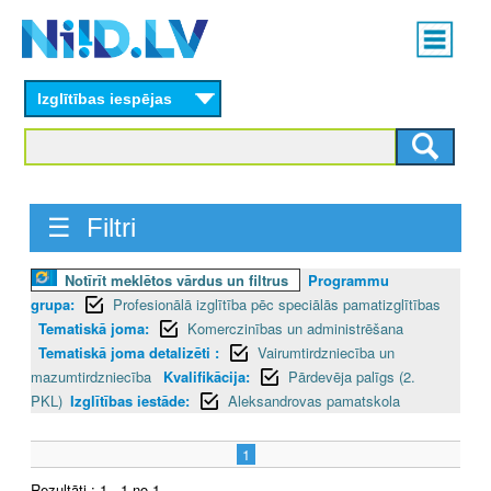
Skip
Main
to
menu
N
main
content
Izglītības iespējas
I
I
D
☰ Filtri
.
Notīrīt meklētos vārdus un filtrus
Programmu
L
grupa:
Profesionālā izglītība pēc speciālās pamatizglītības
V
Tematiskā joma:
Komerczinības un administrēšana
Tematiskā joma detalizēti :
Vairumtirdzniecība un
mazumtirdzniecība
Kvalifikācija:
Pārdevēja palīgs (2.
PKL)
Izglītības iestāde:
Aleksandrovas pamatskola
1
Rezultāti : 1 - 1 no 1