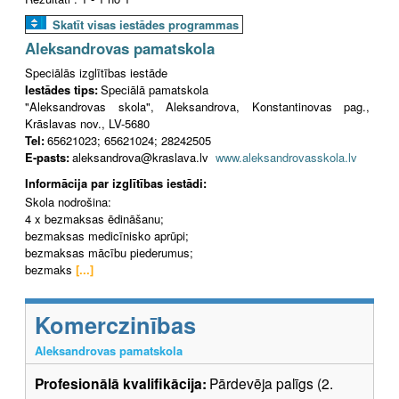
Skatīt visas iestādes programmas
Aleksandrovas pamatskola
Speciālās izglītības iestāde
Iestādes tips:
Speciālā pamatskola
"Aleksandrovas skola", Aleksandrova, Konstantinovas pag.,
Krāslavas nov., LV-5680
Tel:
65621023; 65621024; 28242505
E-pasts:
aleksandrova@kraslava.lv
www.aleksandrovasskola.lv
Informācija par izglītības iestādi:
Skola nodrošina:
4 x bezmaksas ēdināšanu;
bezmaksas medicīnisko aprūpi;
bezmaksas mācību piederumus;
bezmaks
[...]
Komerczinības
Aleksandrovas pamatskola
Profesionālā kvalifikācija:
Pārdevēja palīgs (2.