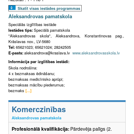
Skatīt visas iestādes programmas
Aleksandrovas pamatskola
Speciālās izglītības iestāde
Iestādes tips:
Speciālā pamatskola
"Aleksandrovas skola", Aleksandrova, Konstantinovas pag.,
Krāslavas nov., LV-5680
Tel:
65621023; 65621024; 28242505
E-pasts:
aleksandrova@kraslava.lv
www.aleksandrovasskola.lv
Informācija par izglītības iestādi:
Skola nodrošina:
4 x bezmaksas ēdināšanu;
bezmaksas medicīnisko aprūpi;
bezmaksas mācību piederumus;
bezmaks
[...]
Komerczinības
Aleksandrovas pamatskola
Profesionālā kvalifikācija:
Pārdevēja palīgs (2.