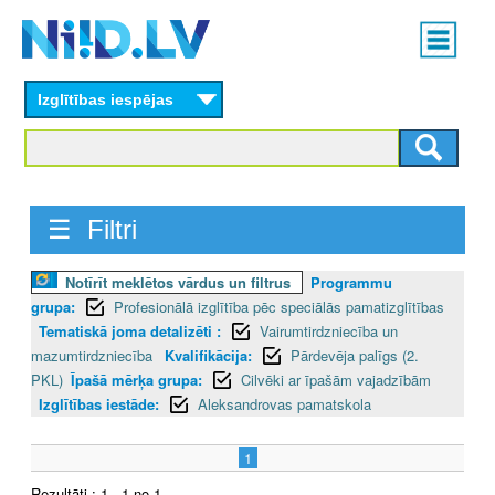
Skip
Main
to
menu
N
main
content
Izglītības iespējas
I
I
D
☰ Filtri
.
Notīrīt meklētos vārdus un filtrus
Programmu
L
grupa:
Profesionālā izglītība pēc speciālās pamatizglītības
V
Tematiskā joma detalizēti :
Vairumtirdzniecība un
mazumtirdzniecība
Kvalifikācija:
Pārdevēja palīgs (2.
PKL)
Īpašā mērķa grupa:
Cilvēki ar īpašām vajadzībām
Izglītības iestāde:
Aleksandrovas pamatskola
1
Rezultāti : 1 - 1 no 1