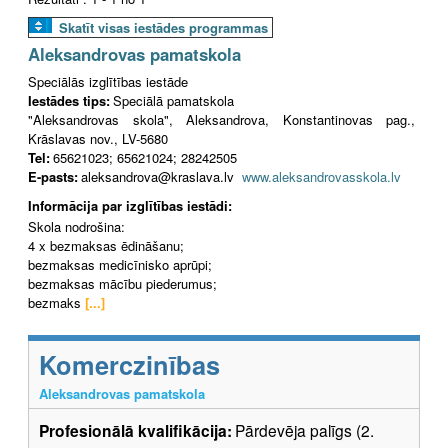
Skatīt visas iestādes programmas
Aleksandrovas pamatskola
Speciālās izglītības iestāde
Iestādes tips:
Speciālā pamatskola
"Aleksandrovas skola", Aleksandrova, Konstantinovas pag.,
Krāslavas nov., LV-5680
Tel:
65621023; 65621024; 28242505
E-pasts:
aleksandrova@kraslava.lv
www.aleksandrovasskola.lv
Informācija par izglītības iestādi:
Skola nodrošina:
4 x bezmaksas ēdināšanu;
bezmaksas medicīnisko aprūpi;
bezmaksas mācību piederumus;
bezmaks
[...]
Komerczinības
Aleksandrovas pamatskola
Profesionālā kvalifikācija:
Pārdevēja palīgs (2.