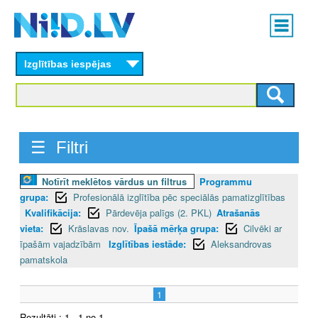
Skip
Main
to
menu
N
main
content
Izglītības iespējas
I
I
D
☰ Filtri
.
Notīrīt meklētos vārdus un filtrus
Programmu
L
grupa:
Profesionālā izglītība pēc speciālās pamatizglītības
V
Kvalifikācija:
Pārdevēja palīgs (2. PKL)
Atrašanās
vieta:
Krāslavas nov.
Īpašā mērķa grupa:
Cilvēki ar
īpašām vajadzībām
Izglītības iestāde:
Aleksandrovas
pamatskola
1
Rezultāti : 1 - 1 no 1