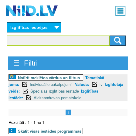
Skip
Main
to
menu
N
main
content
Izglītības iespējas
I
I
D
☰ Filtri
.
Notīrīt meklētos vārdus un filtrus
Tematiskā
L
joma:
Individuālie pakalpojumi
Valoda:
lv
Izglītotāja
V
veids:
Speciālās izglītības iestāde
Izglītības
iestāde:
Aleksandrovas pamatskola
1
Rezultāti : 1 - 1 no 1
Skatīt visas iestādes programmas