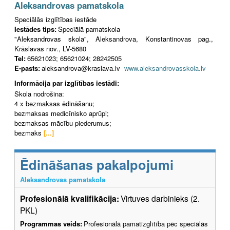
Aleksandrovas pamatskola
Speciālās izglītības iestāde
Iestādes tips:
Speciālā pamatskola
"Aleksandrovas skola", Aleksandrova, Konstantinovas pag.,
Krāslavas nov., LV-5680
Tel:
65621023; 65621024; 28242505
E-pasts:
aleksandrova@kraslava.lv
www.aleksandrovasskola.lv
Informācija par izglītības iestādi:
Skola nodrošina:
4 x bezmaksas ēdināšanu;
bezmaksas medicīnisko aprūpi;
bezmaksas mācību piederumus;
bezmaks
[...]
Ēdināšanas pakalpojumi
Aleksandrovas pamatskola
Profesionālā kvalifikācija:
Virtuves darbinieks (2.
PKL)
Programmas veids:
Profesionālā pamatizglītība pēc speciālās