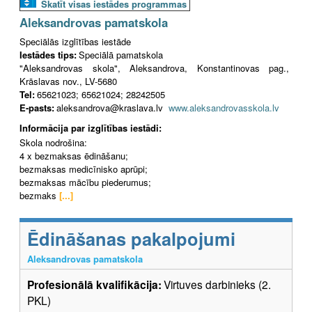
Skatīt visas iestādes programmas
Aleksandrovas pamatskola
Speciālās izglītības iestāde
Iestādes tips:
Speciālā pamatskola
"Aleksandrovas skola", Aleksandrova, Konstantinovas pag.,
Krāslavas nov., LV-5680
Tel:
65621023; 65621024; 28242505
E-pasts:
aleksandrova@kraslava.lv
www.aleksandrovasskola.lv
Informācija par izglītības iestādi:
Skola nodrošina:
4 x bezmaksas ēdināšanu;
bezmaksas medicīnisko aprūpi;
bezmaksas mācību piederumus;
bezmaks
[...]
Ēdināšanas pakalpojumi
Aleksandrovas pamatskola
Profesionālā kvalifikācija:
Virtuves darbinieks (2.
PKL)