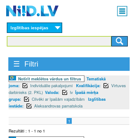
Skip
Main
to
menu
N
main
content
Izglītības iespējas
I
I
D
☰ Filtri
.
Notīrīt meklētos vārdus un filtrus
Tematiskā
L
joma:
Individuālie pakalpojumi
Kvalifikācija:
Virtuves
V
darbinieks (2. PKL)
Valoda:
lv
Īpašā mērķa
grupa:
Cilvēki ar īpašām vajadzībām
Izglītības
iestāde:
Aleksandrovas pamatskola
1
Rezultāti : 1 - 1 no 1