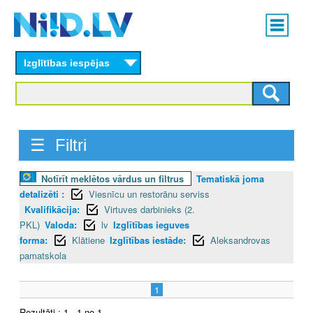
Skip
Main
to
menu
N
main
content
Izglītības iespējas
I
I
D
☰ Filtri
.
Notīrīt meklētos vārdus un filtrus
Tematiskā joma
L
detalizēti :
Viesnīcu un restorānu serviss
V
Kvalifikācija:
Virtuves darbinieks (2.
PKL)
Valoda:
lv
Izglītības ieguves
forma:
Klātiene
Izglītības iestāde:
Aleksandrovas
pamatskola
1
Rezultāti : 1 - 1 no 1