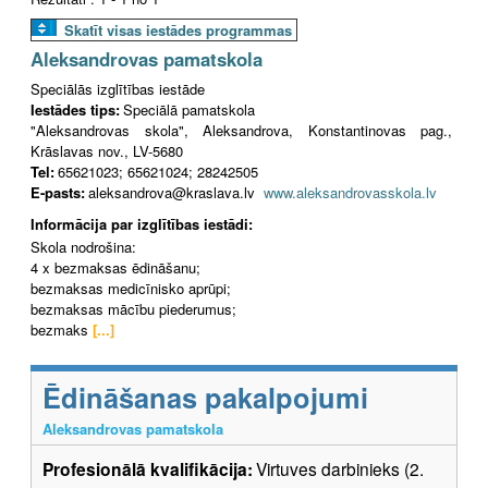
Skatīt visas iestādes programmas
Aleksandrovas pamatskola
Speciālās izglītības iestāde
Iestādes tips:
Speciālā pamatskola
"Aleksandrovas skola", Aleksandrova, Konstantinovas pag.,
Krāslavas nov., LV-5680
Tel:
65621023; 65621024; 28242505
E-pasts:
aleksandrova@kraslava.lv
www.aleksandrovasskola.lv
Informācija par izglītības iestādi:
Skola nodrošina:
4 x bezmaksas ēdināšanu;
bezmaksas medicīnisko aprūpi;
bezmaksas mācību piederumus;
bezmaks
[...]
Ēdināšanas pakalpojumi
Aleksandrovas pamatskola
Profesionālā kvalifikācija:
Virtuves darbinieks (2.