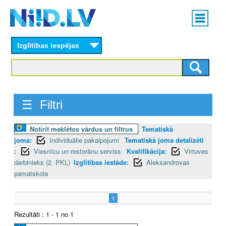
Skip
Main
to
menu
N
main
content
Izglītības iespējas
I
I
D
☰ Filtri
.
Notīrīt meklētos vārdus un filtrus
Tematiskā
L
joma:
Individuālie pakalpojumi
Tematiskā joma detalizēti
V
:
Viesnīcu un restorānu serviss
Kvalifikācija:
Virtuves
darbinieks (2. PKL)
Izglītības iestāde:
Aleksandrovas
pamatskola
1
Rezultāti : 1 - 1 no 1