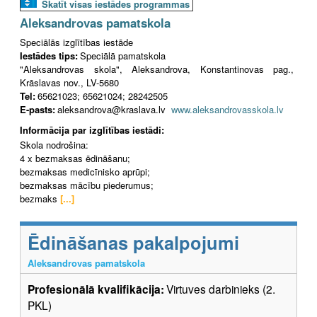
Skatīt visas iestādes programmas
Aleksandrovas pamatskola
Speciālās izglītības iestāde
Iestādes tips:
Speciālā pamatskola
"Aleksandrovas skola", Aleksandrova, Konstantinovas pag.,
Krāslavas nov., LV-5680
Tel:
65621023; 65621024; 28242505
E-pasts:
aleksandrova@kraslava.lv
www.aleksandrovasskola.lv
Informācija par izglītības iestādi:
Skola nodrošina:
4 x bezmaksas ēdināšanu;
bezmaksas medicīnisko aprūpi;
bezmaksas mācību piederumus;
bezmaks
[...]
Ēdināšanas pakalpojumi
Aleksandrovas pamatskola
Profesionālā kvalifikācija:
Virtuves darbinieks (2.
PKL)