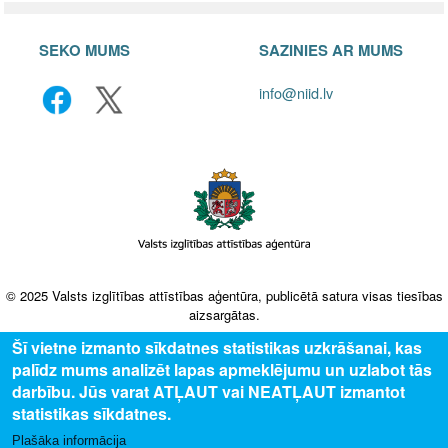
SEKO MUMS
SAZINIES AR MUMS
info@niid.lv
© 2025 Valsts izglītības attīstības aģentūra, publicētā satura visas tiesības
aizsargātas.
Šī vietne izmanto sīkdatnes statistikas uzkrāšanai, kas
palīdz mums analizēt lapas apmeklējumu un uzlabot tās
darbību. Jūs varat ATĻAUT vai NEATĻAUT izmantot
statistikas sīkdatnes.
Plašāka informācija