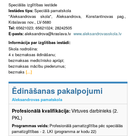
Speciālās izglītības iestāde
Iestādes tips:
Speciālā pamatskola
"Aleksandrovas skola", Aleksandrova, Konstantinovas pag.,
Krāslavas nov., LV-5680
Tel:
65621023; 65621024; 28242505
E-pasts:
aleksandrova@kraslava.lv
www.aleksandrovasskola.lv
Informācija par izglītības iestādi:
Skola nodrošina:
4 x bezmaksas ēdināšanu;
bezmaksas medicīnisko aprūpi;
bezmaksas mācību piederumus;
bezmaks
[...]
Ēdināšanas pakalpojumi
Aleksandrovas pamatskola
Profesionālā kvalifikācija:
Virtuves darbinieks (2.
PKL)
Programmas veids:
Profesionālā pamatizglītība pēc speciālās
pamatizglītības - 2. LKI (programma ar kodu 22)