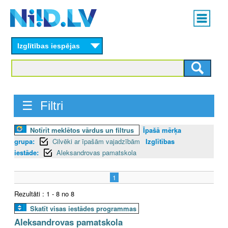
Skip
Main
to
menu
N
main
content
Izglītības iespējas
I
I
D
☰ Filtri
.
Notīrīt meklētos vārdus un filtrus
Īpašā mērķa
L
grupa:
Cilvēki ar īpašām vajadzībām
Izglītības
V
iestāde:
Aleksandrovas pamatskola
1
Rezultāti : 1 - 8 no 8
Skatīt visas iestādes programmas
Aleksandrovas pamatskola