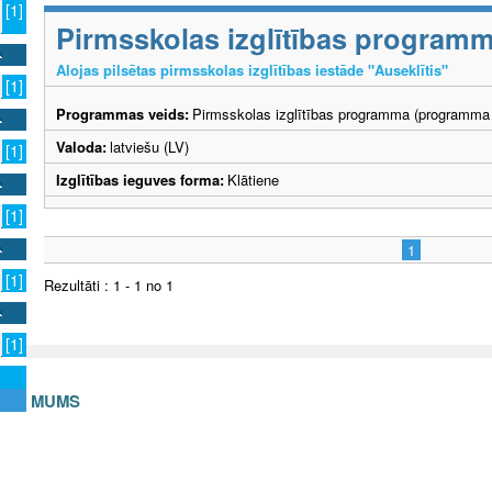
[1]
Pirmsskolas izglītības program
Alojas pilsētas pirmsskolas izglītības iestāde "Auseklītis"
[1]
Programmas veids:
Pirmsskolas izglītības programma (programma 
Valoda:
latviešu (LV)
[1]
Izglītības ieguves forma:
Klātiene
[1]
1
[1]
Rezultāti : 1 - 1 no 1
[1]
S AR MUMS
v