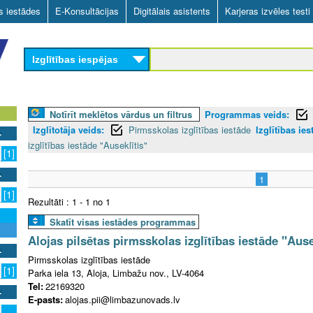
Skip
as iestādes
E-Konsultācijas
Digitālais asistents
Karjeras izvēles testi
to
main
Izglītības iespējas
content
Notīrīt meklētos vārdus un filtrus
Programmas veids:
Izglītotāja veids:
Pirmsskolas izglītības iestāde
Izglītības ies
izglītības iestāde "Auseklītis"
[1]
1
[1]
Rezultāti : 1 - 1 no 1
Skatīt visas iestādes programmas
Alojas pilsētas pirmsskolas izglītības iestāde "Ause
Pirmsskolas izglītības iestāde
[1]
Parka iela 13, Aloja, Limbažu nov., LV-4064
Tel:
22169320
E-pasts:
alojas.pii@limbazunovads.lv