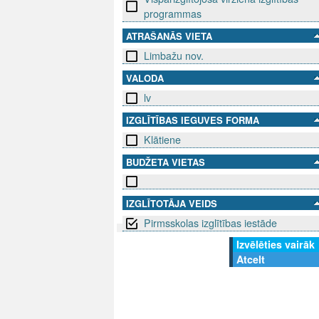
programmas
ATRAŠANĀS VIETA
Limbažu nov.
VALODA
lv
IZGLĪTĪBAS IEGUVES FORMA
Klātiene
BUDŽETA VIETAS
IZGLĪTOTĀJA VEIDS
Pirmsskolas izglītības iestāde
Izvēlēties vairāk
SEKO MUMS
SAZINIE
Atcelt
info@niid.l