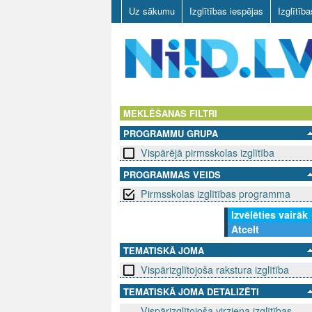
Uz sākumu
Izglītības iespējas
Izglītīb
N
I
MEKLĒŠANAS FILTRI
PROGRAMMU GRUPA
I
Vispārējā pirmsskolas izglītība
D
PROGRAMMAS VEIDS
Pirmsskolas izglītības programma
.
Izvēlēties vairāk
L
Atcelt
V
TEMATISKĀ JOMA
Vispārizglītojoša rakstura izglītība
TEMATISKĀ JOMA DETALIZĒTI
Vispārizglītojoša virziena izglītības