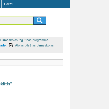
Raksti
Pirmsskolas izglītības programma
tāde:
Alojas pilsētas pirmsskolas
klītis"