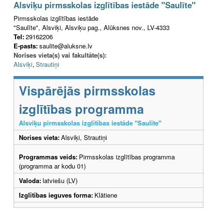
Alsviķu pirmsskolas izglītības iestāde "Saulīte"
Pirmsskolas izglītības iestāde
"Saulīte", Alsviķi, Alsviķu pag., Alūksnes nov., LV-4333
Tel:
29162206
E-pasts:
saulite@aluksne.lv
Norises vieta(s) vai fakultāte(s):
Alsviķi
,
Strautiņi
Vispārējās pirmsskolas
izglītības programma
Alsviķu pirmsskolas izglītības iestāde "Saulīte"
Norises vieta:
Alsviķi, Strautiņi
Programmas veids:
Pirmsskolas izglītības programma
(programma ar kodu 01)
Valoda:
latviešu (LV)
Izglītības ieguves forma:
Klātiene