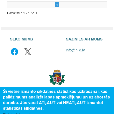
1
Rezultāti : 1 - 1 no 1
SEKO MUMS
SAZINIES AR MUMS
info@niid.lv
Šī vietne izmanto sīkdatnes statistikas uzkrāšanai, kas
palīdz mums analizēt lapas apmeklējumu un uzlabot tās
© 2025 Valsts izglītības attīstības aģentūra, publicētā satura visas tiesības
darbību. Jūs varat ATĻAUT vai NEATĻAUT izmantot
aizsargātas.
statistikas sīkdatnes.