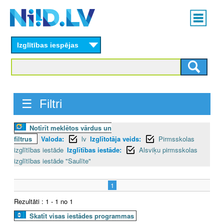
Skip
Main
to
menu
N
main
content
Izglītības iespējas
I
I
D
☰ Filtri
.
Notīrīt meklētos vārdus un
L
filtrus
Valoda:
lv
Izglītotāja veids:
Pirmsskolas
V
izglītības iestāde
Izglītības iestāde:
Alsviķu pirmsskolas
izglītības iestāde "Saulīte"
1
Rezultāti : 1 - 1 no 1
Skatīt visas iestādes programmas