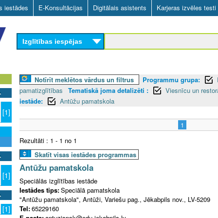
Skip
as iestādes
E-Konsultācijas
Digitālais asistents
Karjeras izvēles testi
to
main
Izglītības iespējas
content
Notīrīt meklētos vārdus un filtrus
Programmu grupa:
pamatizglītības
Tematiskā joma detalizēti :
Viesnīcu un resto
iestāde:
Antūžu pamatskola
[1]
1
Rezultāti : 1 - 1 no 1
Skatīt visas iestādes programmas
Antūžu pamatskola
[1]
Speciālās izglītības iestāde
Iestādes tips:
Speciālā pamatskola
"Antūžu pamatskola", Antūži, Variešu pag., Jēkabpils nov., LV-5209
Tel:
65229160
[1]
E-pasts:
antuzispsk@edu.jekabpils.lv