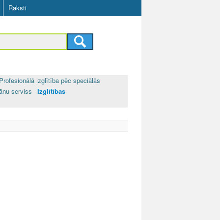
Raksti
Profesionālā izglītība pēc speciālās
rānu serviss
Izglītības