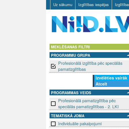
Uz sākumu
Izglītības iespējas
Izglītīb
N
I
MEKLĒŠANAS FILTRI
PROGRAMMU GRUPA
I
Profesionālā izglītība pēc speciālās
D
pamatizglītības
Izvēlēties vairāk
.
Atcelt
L
PROGRAMMAS VEIDS
Profesionālā pamatizglītība pēc
V
speciālās pamatizglītības - 2. LKI
TEMATISKĀ JOMA
Individuālie pakalpojumi