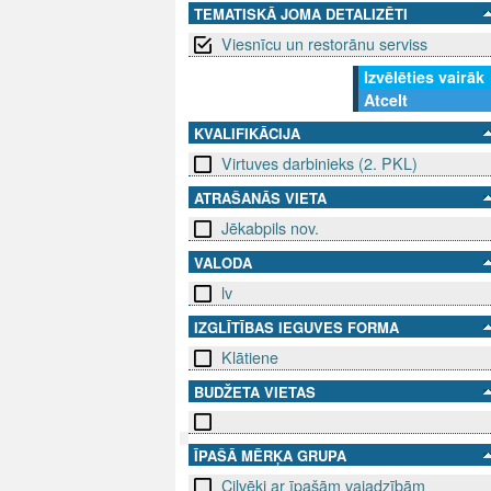
TEMATISKĀ JOMA DETALIZĒTI
Viesnīcu un restorānu serviss
Izvēlēties vairāk
Atcelt
KVALIFIKĀCIJA
Virtuves darbinieks (2. PKL)
ATRAŠANĀS VIETA
Jēkabpils nov.
VALODA
lv
IZGLĪTĪBAS IEGUVES FORMA
Klātiene
BUDŽETA VIETAS
ĪPAŠĀ MĒRĶA GRUPA
SEKO MUMS
Cilvēki ar īpašām vajadzībām
SAZINIE