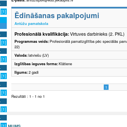
[1]
Ēdināšanas pakalpojumi
Antūžu pamatskola
Profesionālā kvalifikācija:
Virtuves darbinieks (2. PKL)
Programmas veids:
Profesionālā pamatizglītība pēc speciālās pama
[1]
22)
Valoda:
latviešu (LV)
[1]
Izglītības ieguves forma:
Klātiene
Ilgums:
2 gadi
[1]
1
[1]
Rezultāti : 1 - 1 no 1
[1]
[1]
S AR MUMS