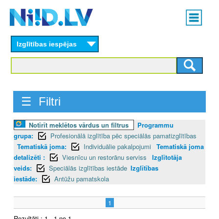
Skip
Main
to
menu
N
main
content
Izglītības iespējas
I
I
D
☰ Filtri
.
Notīrīt meklētos vārdus un filtrus
Programmu
L
grupa:
Profesionālā izglītība pēc speciālās pamatizglītības
V
Tematiskā joma:
Individuālie pakalpojumi
Tematiskā joma
detalizēti :
Viesnīcu un restorānu serviss
Izglītotāja
veids:
Speciālās izglītības iestāde
Izglītības
iestāde:
Antūžu pamatskola
1
Rezultāti : 1 - 1 no 1