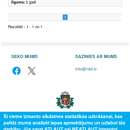
Ilgums:
2 gadi
1
Rezultāti : 1 - 1 no 1
SEKO MUMS
SAZINIES AR MUMS
info@niid.lv
Šī vietne izmanto sīkdatnes statistikas uzkrāšanai, kas
palīdz mums analizēt lapas apmeklējumu un uzlabot tās
© 2025 Valsts izglītības attīstības aģentūra, publicētā satura visas tiesības
darbību. Jūs varat ATĻAUT vai NEATĻAUT izmantot