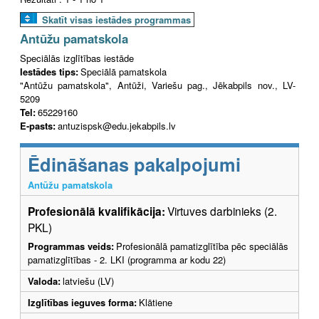
Skatīt visas iestādes programmas
Antūžu pamatskola
Speciālās izglītības iestāde
Iestādes tips:
Speciālā pamatskola
"Antūžu pamatskola", Antūži, Variešu pag., Jēkabpils nov., LV-
5209
Tel:
65229160
E-pasts:
antuzispsk@edu.jekabpils.lv
Ēdināšanas pakalpojumi
Antūžu pamatskola
Profesionālā kvalifikācija:
Virtuves darbinieks (2.
PKL)
Programmas veids:
Profesionālā pamatizglītība pēc speciālās
pamatizglītības - 2. LKI (programma ar kodu 22)
Valoda:
latviešu (LV)
Izglītības ieguves forma:
Klātiene