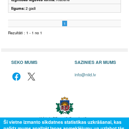
Ilgums:
2 gadi
1
Rezultāti : 1 - 1 no 1
SEKO MUMS
SAZINIES AR MUMS
info@niid.lv
Šī vietne izmanto sīkdatnes statistikas uzkrāšanai, kas
palīdz mums analizēt lapas apmeklējumu un uzlabot tās