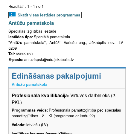
Rezultāti : 1 - 1 no 1
Skatīt visas iestādes programmas
Antūžu pamatskola
Speciālās izglītības iestāde
Iestādes tips:
Speciālā pamatskola
"Antūžu pamatskola", Antūži, Variešu pag., Jēkabpils nov., LV-
5209
Tel:
65229160
E-pasts:
antuzispsk@edu.jekabpils.lv
Ēdināšanas pakalpojumi
Antūžu pamatskola
Profesionālā kvalifikācija:
Virtuves darbinieks (2.
PKL)
Programmas veids:
Profesionālā pamatizglītība pēc speciālās
pamatizglītības - 2. LKI (programma ar kodu 22)
Valoda:
latviešu (LV)
Izglītības ieguves forma:
Klātiene