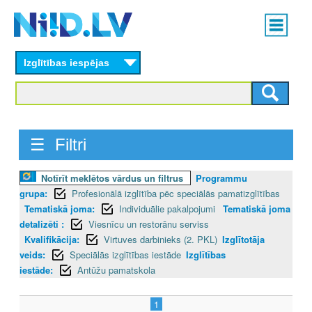
Skip
Main
to
menu
N
main
content
Izglītības iespējas
I
I
D
☰ Filtri
.
Notīrīt meklētos vārdus un filtrus
Programmu
L
grupa:
Profesionālā izglītība pēc speciālās pamatizglītības
V
Tematiskā joma:
Individuālie pakalpojumi
Tematiskā joma
detalizēti :
Viesnīcu un restorānu serviss
Kvalifikācija:
Virtuves darbinieks (2. PKL)
Izglītotāja
veids:
Speciālās izglītības iestāde
Izglītības
iestāde:
Antūžu pamatskola
1