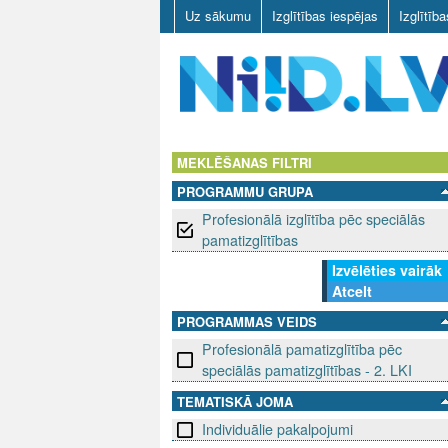
Uz sākumu
Izglītības iespējas
Izglītīb
N
I
MEKLĒŠANAS FILTRI
PROGRAMMU GRUPA
I
Profesionālā izglītība pēc speciālās
D
pamatizglītības
Izvēlēties vairāk
.
Atcelt
L
PROGRAMMAS VEIDS
Profesionālā pamatizglītība pēc
V
speciālās pamatizglītības - 2. LKI
TEMATISKĀ JOMA
Individuālie pakalpojumi