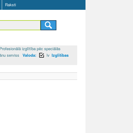
Raksti
Profesionālā izglītība pēc speciālās
rānu serviss
Valoda:
lv
Izglītības