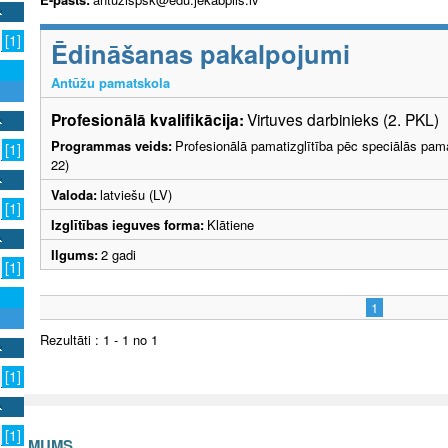
[1]
Ēdināšanas pakalpojumi
Antūžu pamatskola
Profesionālā kvalifikācija:
Virtuves darbinieks (2. PKL)
Programmas veids:
Profesionālā pamatizglītība pēc speciālās pama
[1]
22)
Valoda:
latviešu (LV)
[1]
Izglītības ieguves forma:
Klātiene
Ilgums:
2 gadi
[1]
1
Rezultāti : 1 - 1 no 1
[1]
[1]
S AR MUMS