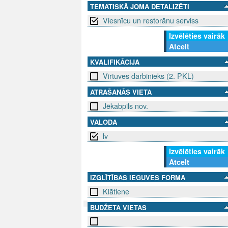
TEMATISKĀ JOMA DETALIZĒTI
Viesnīcu un restorānu serviss
Izvēlēties vairāk
Atcelt
KVALIFIKĀCIJA
Virtuves darbinieks (2. PKL)
ATRAŠANĀS VIETA
Jēkabpils nov.
VALODA
lv
Izvēlēties vairāk
Atcelt
IZGLĪTĪBAS IEGUVES FORMA
Klātiene
BUDŽETA VIETAS
SEKO MUMS
SAZINIE