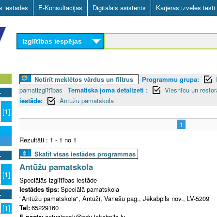
Skip
as iestādes
E-Konsultācijas
Digitālais asistents
Karjeras izvēles testi
to
main
Izglītības iespējas
content
Notīrīt meklētos vārdus un filtrus
Programmu grupa:
pamatizglītības
Tematiskā joma detalizēti :
Viesnīcu un resto
iestāde:
Antūžu pamatskola
[1]
1
Rezultāti : 1 - 1 no 1
Skatīt visas iestādes programmas
Antūžu pamatskola
[1]
Speciālās izglītības iestāde
Iestādes tips:
Speciālā pamatskola
"Antūžu pamatskola", Antūži, Variešu pag., Jēkabpils nov., LV-5209
Tel:
65229160
[1]
E-pasts:
antuzispsk@edu.jekabpils.lv