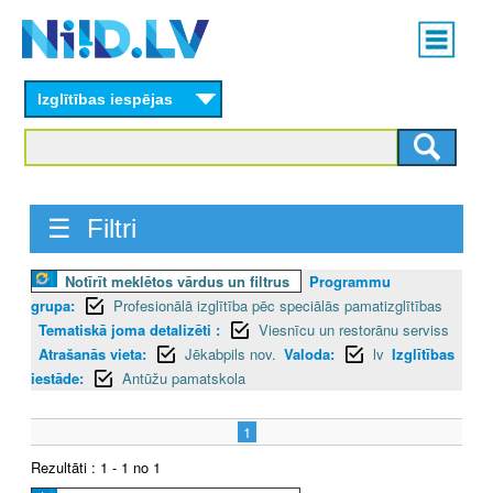
Skip
Main
to
menu
N
main
content
Izglītības iespējas
I
I
D
☰ Filtri
.
Notīrīt meklētos vārdus un filtrus
Programmu
L
grupa:
Profesionālā izglītība pēc speciālās pamatizglītības
V
Tematiskā joma detalizēti :
Viesnīcu un restorānu serviss
Atrašanās vieta:
Jēkabpils nov.
Valoda:
lv
Izglītības
iestāde:
Antūžu pamatskola
1
Rezultāti : 1 - 1 no 1