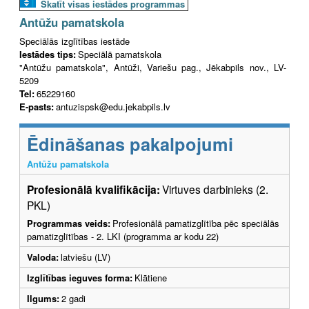
Skatīt visas iestādes programmas
Antūžu pamatskola
Speciālās izglītības iestāde
Iestādes tips:
Speciālā pamatskola
"Antūžu pamatskola", Antūži, Variešu pag., Jēkabpils nov., LV-
5209
Tel:
65229160
E-pasts:
antuzispsk@edu.jekabpils.lv
Ēdināšanas pakalpojumi
Antūžu pamatskola
Profesionālā kvalifikācija:
Virtuves darbinieks (2.
PKL)
Programmas veids:
Profesionālā pamatizglītība pēc speciālās
pamatizglītības - 2. LKI (programma ar kodu 22)
Valoda:
latviešu (LV)
Izglītības ieguves forma:
Klātiene
Ilgums:
2 gadi