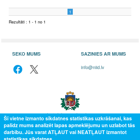
1
Rezultāti : 1 - 1 no 1
SEKO MUMS
SAZINIES AR MUMS
info@niid.lv
Šī vietne izmanto sīkdatnes statistikas uzkrāšanai, kas
palīdz mums analizēt lapas apmeklējumu un uzlabot tās
© 2025 Valsts izglītības attīstības aģentūra, publicētā satura visas tiesības
darbību. Jūs varat ATĻAUT vai NEATĻAUT izmantot
aizsargātas.
statistikas sīkdatnes.