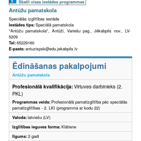
Skatīt visas iestādes programmas
Antūžu pamatskola
Speciālās izglītības iestāde
Iestādes tips:
Speciālā pamatskola
"Antūžu pamatskola", Antūži, Variešu pag., Jēkabpils nov., LV-
5209
Tel:
65229160
E-pasts:
antuzispsk@edu.jekabpils.lv
Ēdināšanas pakalpojumi
Antūžu pamatskola
Profesionālā kvalifikācija:
Virtuves darbinieks (2.
PKL)
Programmas veids:
Profesionālā pamatizglītība pēc speciālās
pamatizglītības - 2. LKI (programma ar kodu 22)
Valoda:
latviešu (LV)
Izglītības ieguves forma:
Klātiene
Ilgums:
2 gadi