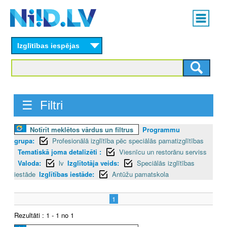
Skip
Main
to
menu
N
main
content
Izglītības iespējas
I
I
D
☰ Filtri
.
Notīrīt meklētos vārdus un filtrus
Programmu
L
grupa:
Profesionālā izglītība pēc speciālās pamatizglītības
V
Tematiskā joma detalizēti :
Viesnīcu un restorānu serviss
Valoda:
lv
Izglītotāja veids:
Speciālās izglītības
iestāde
Izglītības iestāde:
Antūžu pamatskola
1
Rezultāti : 1 - 1 no 1