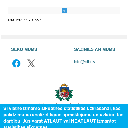
1
Rezultāti : 1 - 1 no 1
SEKO MUMS
SAZINIES AR MUMS
info@niid.lv
Šī vietne izmanto sīkdatnes statistikas uzkrāšanai, kas
palīdz mums analizēt lapas apmeklējumu un uzlabot tās
© 2025 Valsts izglītības attīstības aģentūra, publicētā satura visas tiesības
darbību. Jūs varat ATĻAUT vai NEATĻAUT izmantot
aizsargātas.
statistikas sīkdatnes.