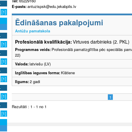
Tel:
65229160
E-pasts:
antuzispsk@edu.jekabpils.lv
[1]
Ēdināšanas pakalpojumi
Antūžu pamatskola
Profesionālā kvalifikācija:
Virtuves darbinieks (2. PKL)
[1]
Programmas veids:
Profesionālā pamatizglītība pēc speciālās pama
22)
[1]
Valoda:
latviešu (LV)
Izglītības ieguves forma:
Klātiene
[1]
Ilgums:
2 gadi
[1]
1
Rezultāti : 1 - 1 no 1
[1]