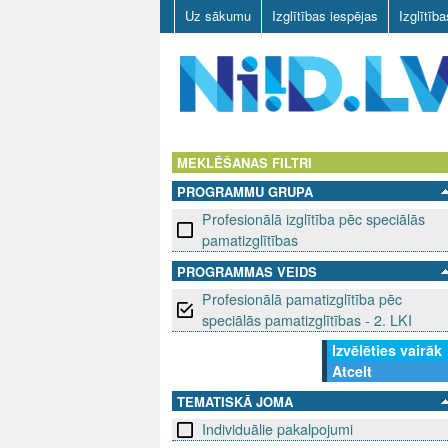
Uz sākumu
Izglītības iespējas
Izglītīb
N
I
MEKLĒŠANAS FILTRI
PROGRAMMU GRUPA
I
Profesionālā izglītība pēc speciālās
D
pamatizglītības
PROGRAMMAS VEIDS
.
Profesionālā pamatizglītība pēc
L
speciālās pamatizglītības - 2. LKI
Izvēlēties vairāk
V
Atcelt
TEMATISKĀ JOMA
Individuālie pakalpojumi