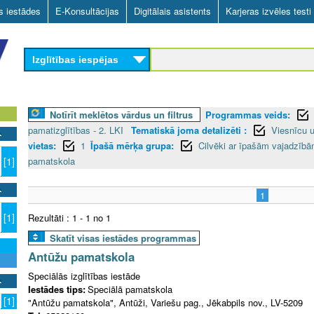
Skip
as iestādes
E-Konsultācijas
Digitālais asistents
Karjeras izvēles testi
to
main
Izglītības iespējas
content
Notīrīt meklētos vārdus un filtrus
Programmas veids:
pamatizglītības - 2. LKI
Tematiskā joma detalizēti :
Viesnīcu 
vietas:
1
Īpašā mērķa grupa:
Cilvēki ar īpašām vajadzīb
pamatskola
[1]
1
[1]
Rezultāti : 1 - 1 no 1
Skatīt visas iestādes programmas
Antūžu pamatskola
Speciālās izglītības iestāde
Iestādes tips:
Speciālā pamatskola
[1]
"Antūžu pamatskola", Antūži, Variešu pag., Jēkabpils nov., LV-5209