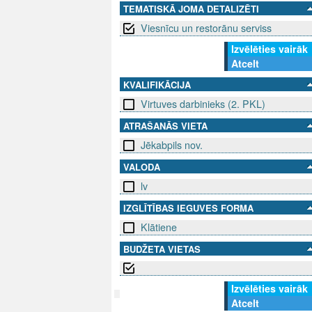
TEMATISKĀ JOMA DETALIZĒTI
Viesnīcu un restorānu serviss
Izvēlēties vairāk
Atcelt
KVALIFIKĀCIJA
Virtuves darbinieks (2. PKL)
ATRAŠANĀS VIETA
Jēkabpils nov.
VALODA
lv
IZGLĪTĪBAS IEGUVES FORMA
Klātiene
BUDŽETA VIETAS
Izvēlēties vairāk
Atcelt