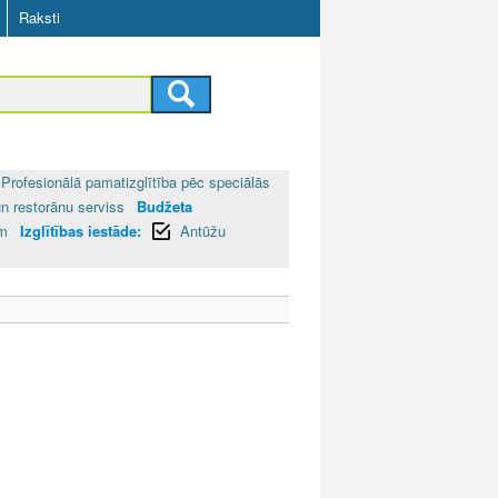
Raksti
Profesionālā pamatizglītība pēc speciālās
un restorānu serviss
Budžeta
ām
Izglītības iestāde:
Antūžu