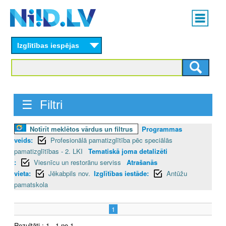
Skip
Main
to
menu
N
main
content
Izglītības iespējas
I
I
D
☰ Filtri
.
Notīrīt meklētos vārdus un filtrus
Programmas
L
veids:
Profesionālā pamatizglītība pēc speciālās
V
pamatizglītības - 2. LKI
Tematiskā joma detalizēti
:
Viesnīcu un restorānu serviss
Atrašanās
vieta:
Jēkabpils nov.
Izglītības iestāde:
Antūžu
pamatskola
1
Rezultāti : 1 - 1 no 1