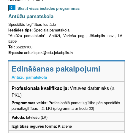
Skatīt visas iestādes programmas
Antūžu pamatskola
Speciālās izglītības iestāde
Iestādes tips:
Speciālā pamatskola
"Antūžu pamatskola", Antūži, Variešu pag., Jēkabpils nov., LV-
5209
Tel:
65229160
E-pasts:
antuzispsk@edu.jekabpils.lv
Ēdināšanas pakalpojumi
Antūžu pamatskola
Profesionālā kvalifikācija:
Virtuves darbinieks (2.
PKL)
Programmas veids:
Profesionālā pamatizglītība pēc speciālās
pamatizglītības - 2. LKI (programma ar kodu 22)
Valoda:
latviešu (LV)
Izglītības ieguves forma:
Klātiene