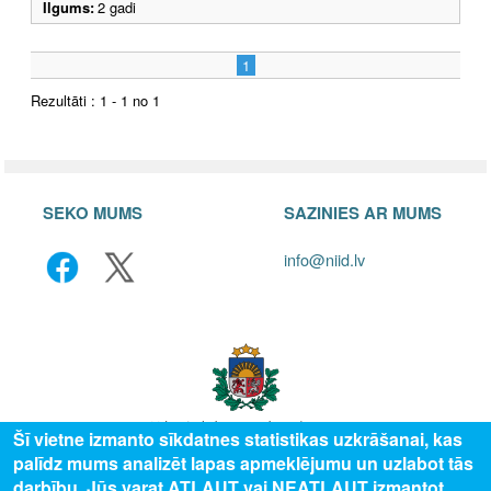
Ilgums:
2 gadi
1
Rezultāti : 1 - 1 no 1
SEKO MUMS
SAZINIES AR MUMS
info@niid.lv
Šī vietne izmanto sīkdatnes statistikas uzkrāšanai, kas
palīdz mums analizēt lapas apmeklējumu un uzlabot tās
© 2025 Valsts izglītības attīstības aģentūra, publicētā satura visas tiesības
darbību. Jūs varat ATĻAUT vai NEATĻAUT izmantot