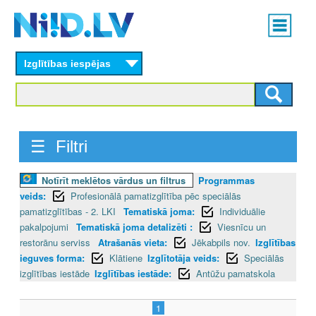
Skip
Main
to
menu
N
main
content
Izglītības iespējas
I
I
D
☰ Filtri
.
Notīrīt meklētos vārdus un filtrus
Programmas
L
veids:
Profesionālā pamatizglītība pēc speciālās
V
pamatizglītības - 2. LKI
Tematiskā joma:
Individuālie
pakalpojumi
Tematiskā joma detalizēti :
Viesnīcu un
restorānu serviss
Atrašanās vieta:
Jēkabpils nov.
Izglītības
ieguves forma:
Klātiene
Izglītotāja veids:
Speciālās
izglītības iestāde
Izglītības iestāde:
Antūžu pamatskola
1