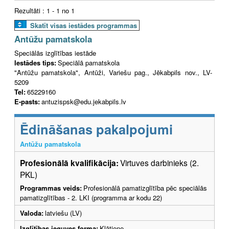
Rezultāti : 1 - 1 no 1
Skatīt visas iestādes programmas
Antūžu pamatskola
Speciālās izglītības iestāde
Iestādes tips:
Speciālā pamatskola
"Antūžu pamatskola", Antūži, Variešu pag., Jēkabpils nov., LV-
5209
Tel:
65229160
E-pasts:
antuzispsk@edu.jekabpils.lv
Ēdināšanas pakalpojumi
Antūžu pamatskola
Profesionālā kvalifikācija:
Virtuves darbinieks (2.
PKL)
Programmas veids:
Profesionālā pamatizglītība pēc speciālās
pamatizglītības - 2. LKI (programma ar kodu 22)
Valoda:
latviešu (LV)
Izglītības ieguves forma:
Klātiene