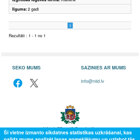
Ilgums:
2 gadi
1
Rezultāti : 1 - 1 no 1
SEKO MUMS
SAZINIES AR MUMS
info@niid.lv
Šī vietne izmanto sīkdatnes statistikas uzkrāšanai, kas
palīdz mums analizēt lapas apmeklējumu un uzlabot tās