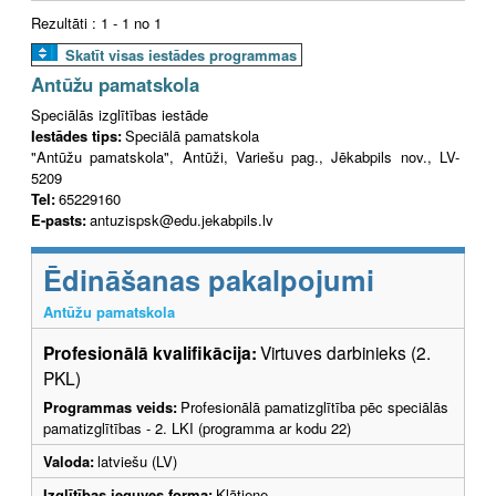
Rezultāti : 1 - 1 no 1
Skatīt visas iestādes programmas
Antūžu pamatskola
Speciālās izglītības iestāde
Iestādes tips:
Speciālā pamatskola
"Antūžu pamatskola", Antūži, Variešu pag., Jēkabpils nov., LV-
5209
Tel:
65229160
E-pasts:
antuzispsk@edu.jekabpils.lv
Ēdināšanas pakalpojumi
Antūžu pamatskola
Profesionālā kvalifikācija:
Virtuves darbinieks (2.
PKL)
Programmas veids:
Profesionālā pamatizglītība pēc speciālās
pamatizglītības - 2. LKI (programma ar kodu 22)
Valoda:
latviešu (LV)
Izglītības ieguves forma:
Klātiene