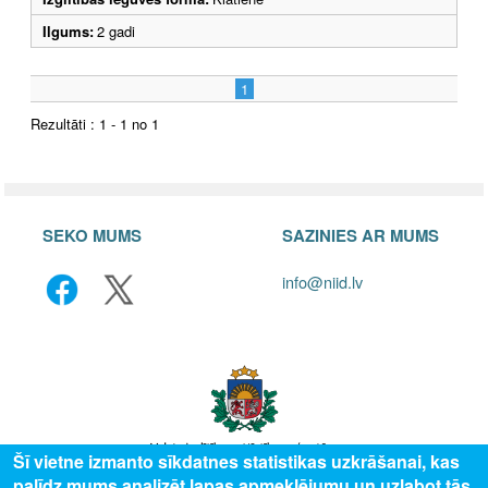
Ilgums:
2 gadi
1
Rezultāti : 1 - 1 no 1
SEKO MUMS
SAZINIES AR MUMS
info@niid.lv
Šī vietne izmanto sīkdatnes statistikas uzkrāšanai, kas
palīdz mums analizēt lapas apmeklējumu un uzlabot tās