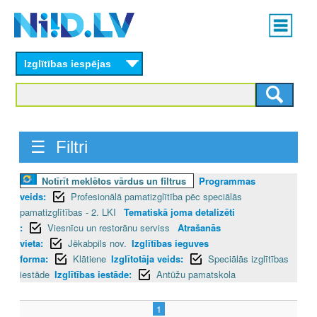
Skip
Main
to
menu
N
main
content
Izglītības iespējas
I
I
D
☰ Filtri
.
Notīrīt meklētos vārdus un filtrus
Programmas
L
veids:
Profesionālā pamatizglītība pēc speciālās
V
pamatizglītības - 2. LKI
Tematiskā joma detalizēti
:
Viesnīcu un restorānu serviss
Atrašanās
vieta:
Jēkabpils nov.
Izglītības ieguves
forma:
Klātiene
Izglītotāja veids:
Speciālās izglītības
iestāde
Izglītības iestāde:
Antūžu pamatskola
1