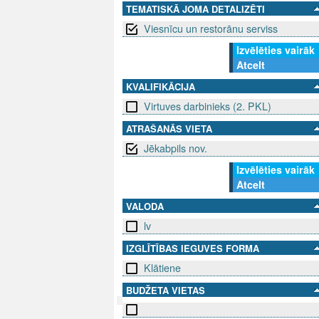
TEMATISKĀ JOMA DETALIZĒTI
Viesnīcu un restorānu serviss
Izvēlēties vairāk
Atcelt
KVALIFIKĀCIJA
Virtuves darbinieks (2. PKL)
ATRAŠANĀS VIETA
Jēkabpils nov.
Izvēlēties vairāk
Atcelt
VALODA
lv
IZGLĪTĪBAS IEGUVES FORMA
Klātiene
BUDŽETA VIETAS