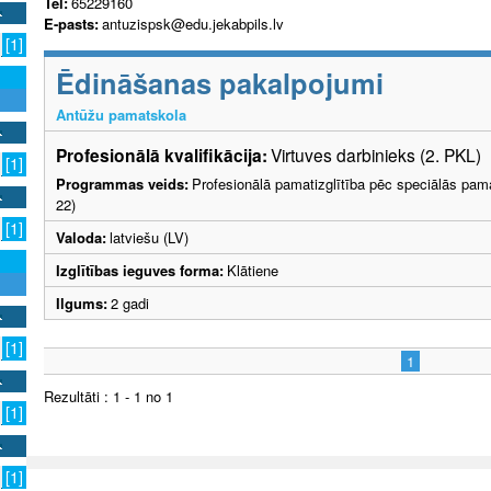
Tel:
65229160
E-pasts:
antuzispsk@edu.jekabpils.lv
[1]
Ēdināšanas pakalpojumi
Antūžu pamatskola
Profesionālā kvalifikācija:
Virtuves darbinieks (2. PKL)
[1]
Programmas veids:
Profesionālā pamatizglītība pēc speciālās pama
22)
[1]
Valoda:
latviešu (LV)
Izglītības ieguves forma:
Klātiene
Ilgums:
2 gadi
[1]
1
Rezultāti : 1 - 1 no 1
[1]
[1]