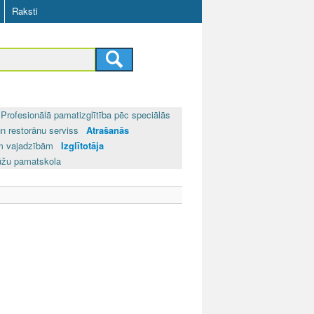
Raksti
Profesionālā pamatizglītība pēc speciālās
un restorānu serviss
Atrašanās
ām vajadzībām
Izglītotāja
ūžu pamatskola