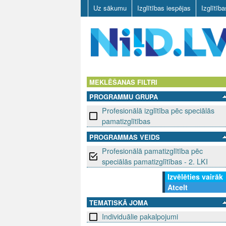
Uz sākumu
Izglītības iespējas
Izglītīb
N
I
MEKLĒŠANAS FILTRI
PROGRAMMU GRUPA
I
Profesionālā izglītība pēc speciālās
D
pamatizglītības
PROGRAMMAS VEIDS
.
Profesionālā pamatizglītība pēc
L
speciālās pamatizglītības - 2. LKI
Izvēlēties vairāk
V
Atcelt
TEMATISKĀ JOMA
Individuālie pakalpojumi