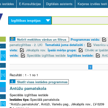
Skip
as iestādes
E-Konsultācijas
Digitālais asistents
Karjeras izvēles testi
to
main
Izglītības iespējas
content
Notīrīt meklētos vārdus un filtrus
Programmas veids:
pamatizglītības - 2. LKI
Tematiskā joma detalizēti :
Viesnīcu 
vieta:
Jēkabpils nov.
Īpašā mērķa grupa:
Cilvēki ar īpaš
veids:
Speciālās izglītības iestāde
Izglītības iestāde:
Ant
[1]
1
[1]
Rezultāti : 1 - 1 no 1
Skatīt visas iestādes programmas
Antūžu pamatskola
Speciālās izglītības iestāde
Iestādes tips:
Speciālā pamatskola
[1]
"Antūžu pamatskola", Antūži, Variešu pag., Jēkabpils nov., LV-5209