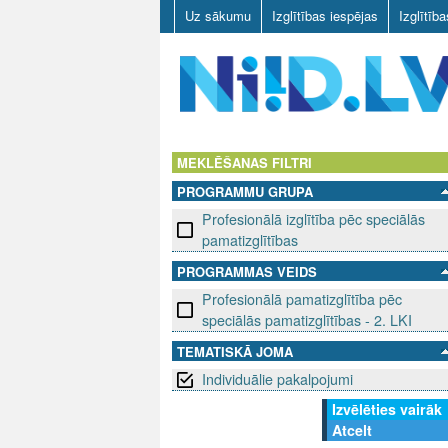
Uz sākumu
Izglītības iespējas
Izglītīb
N
I
MEKLĒŠANAS FILTRI
PROGRAMMU GRUPA
I
Profesionālā izglītība pēc speciālās
D
pamatizglītības
PROGRAMMAS VEIDS
.
Profesionālā pamatizglītība pēc
L
speciālās pamatizglītības - 2. LKI
TEMATISKĀ JOMA
V
Individuālie pakalpojumi
Izvēlēties vairāk
Atcelt