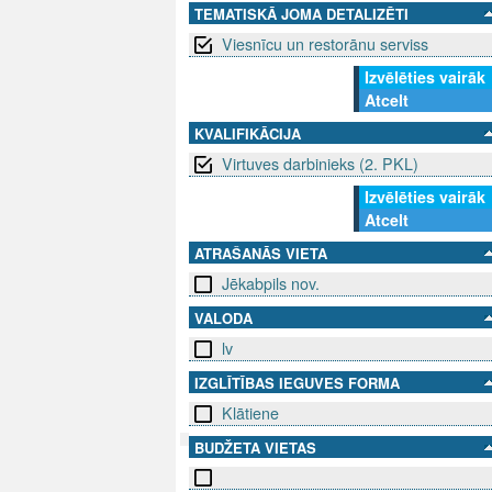
TEMATISKĀ JOMA DETALIZĒTI
Viesnīcu un restorānu serviss
Izvēlēties vairāk
Atcelt
KVALIFIKĀCIJA
Virtuves darbinieks (2. PKL)
Izvēlēties vairāk
Atcelt
ATRAŠANĀS VIETA
Jēkabpils nov.
VALODA
lv
IZGLĪTĪBAS IEGUVES FORMA
Klātiene
BUDŽETA VIETAS
SEKO MUMS
SAZINIE