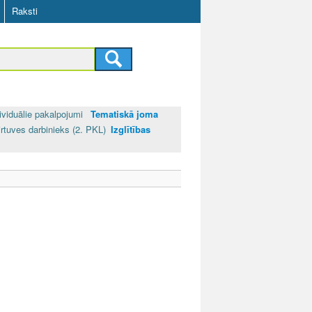
Raksti
ividuālie pakalpojumi
Tematiskā joma
irtuves darbinieks (2. PKL)
Izglītības