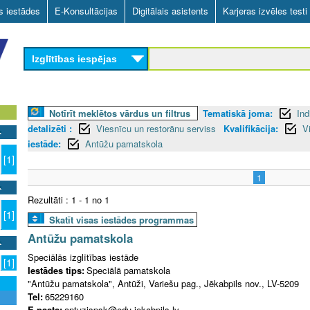
Skip
as iestādes
E-Konsultācijas
Digitālais asistents
Karjeras izvēles testi
to
main
Izglītības iespējas
content
Notīrīt meklētos vārdus un filtrus
Tematiskā joma:
Ind
detalizēti :
Viesnīcu un restorānu serviss
Kvalifikācija:
V
iestāde:
Antūžu pamatskola
[1]
1
Rezultāti : 1 - 1 no 1
[1]
Skatīt visas iestādes programmas
Antūžu pamatskola
Speciālās izglītības iestāde
[1]
Iestādes tips:
Speciālā pamatskola
"Antūžu pamatskola", Antūži, Variešu pag., Jēkabpils nov., LV-5209
Tel:
65229160
E-pasts:
antuzispsk@edu.jekabpils.lv