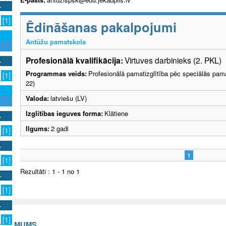
[1]
Ēdināšanas pakalpojumi
Antūžu pamatskola
Profesionālā kvalifikācija:
Virtuves darbinieks (2. PKL)
Programmas veids:
Profesionālā pamatizglītība pēc speciālās pama
[1]
22)
Valoda:
latviešu (LV)
Izglītības ieguves forma:
Klātiene
Ilgums:
2 gadi
[1]
1
[1]
Rezultāti : 1 - 1 no 1
[1]
[1]
S AR MUMS