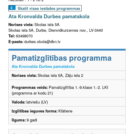
Skatīt visas iestādes programmas
Ata Kronvalda Durbes pamatskola
Norises vieta:
Skolas iela 5A
Skolas iela 5A, Durbe, Dienvidkurzemes nov., LV-3440
Tel:
63498070
E-pasts:
durbes.skola@dkn.lv
Pamatizglītības programma
Ata Kronvalda Durbes pamatskola
Norises vieta:
Skolas iela 5A, Zāļu iela 2
Programmas veids:
Pamatizglītība 1.-9.klase 1.-2. LKI
(programma ar kodu 21)
Valoda:
latviešu (LV)
Izglītības ieguves forma:
Klātiene
Ilgums:
9 gadi