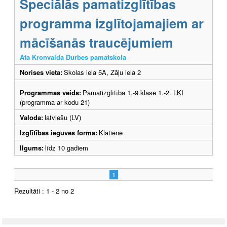
Speciālās pamatizglītības
programma izglītojamajiem ar
mācīšanās traucējumiem
Ata Kronvalda Durbes pamatskola
Norises vieta:
Skolas iela 5A, Zāļu iela 2
Programmas veids:
Pamatizglītība 1.-9.klase 1.-2. LKI
(programma ar kodu 21)
Valoda:
latviešu (LV)
Izglītības ieguves forma:
Klātiene
Ilgums:
līdz 10 gadiem
1
Rezultāti : 1 - 2 no 2