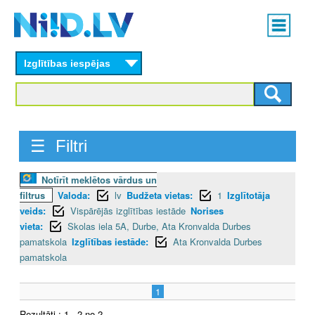
Skip
Main
to
menu
N
main
content
Izglītības iespējas
I
I
D
☰ Filtri
.
Notīrīt meklētos vārdus un
L
filtrus
Valoda:
lv
Budžeta vietas:
1
Izglītotāja
V
veids:
Vispārējās izglītības iestāde
Norises
vieta:
Skolas iela 5A, Durbe, Ata Kronvalda Durbes
pamatskola
Izglītības iestāde:
Ata Kronvalda Durbes
pamatskola
1
Rezultāti : 1 - 2 no 2