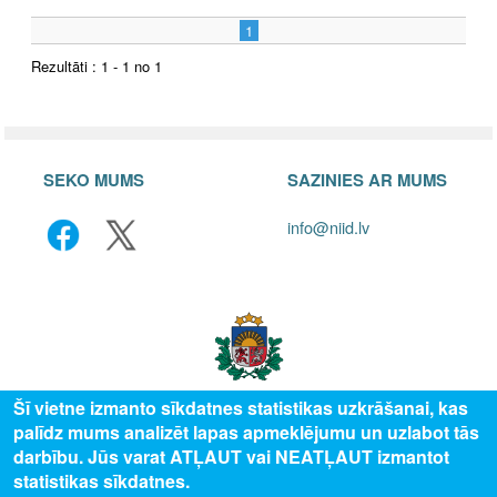
1
Rezultāti : 1 - 1 no 1
SEKO MUMS
SAZINIES AR MUMS
info@niid.lv
Šī vietne izmanto sīkdatnes statistikas uzkrāšanai, kas
palīdz mums analizēt lapas apmeklējumu un uzlabot tās
© 2025 Valsts izglītības attīstības aģentūra, publicētā satura visas tiesības
darbību. Jūs varat ATĻAUT vai NEATĻAUT izmantot
aizsargātas.
statistikas sīkdatnes.