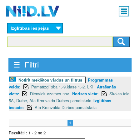
Skip
Main
to
menu
N
main
content
Izglītības iespējas
I
I
D
☰ Filtri
.
Notīrīt meklētos vārdus un filtrus
Programmas
L
veids:
Pamatizglītība 1.-9.klase 1.-2. LKI
Atrašanās
V
vieta:
Dienvidkurzemes nov.
Norises vieta:
Skolas iela
5A, Durbe, Ata Kronvalda Durbes pamatskola
Izglītības
iestāde:
Ata Kronvalda Durbes pamatskola
1
Rezultāti : 1 - 2 no 2