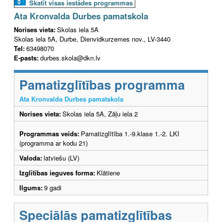
Skatīt visas iestādes programmas
Ata Kronvalda Durbes pamatskola
Norises vieta:
Skolas iela 5A
Skolas iela 5A, Durbe, Dienvidkurzemes nov., LV-3440
Tel:
63498070
E-pasts:
durbes.skola@dkn.lv
Pamatizglītības programma
Ata Kronvalda Durbes pamatskola
Norises vieta:
Skolas iela 5A, Zāļu iela 2
Programmas veids:
Pamatizglītība 1.-9.klase 1.-2. LKI
(programma ar kodu 21)
Valoda:
latviešu (LV)
Izglītības ieguves forma:
Klātiene
Ilgums:
9 gadi
Speciālās pamatizglītības