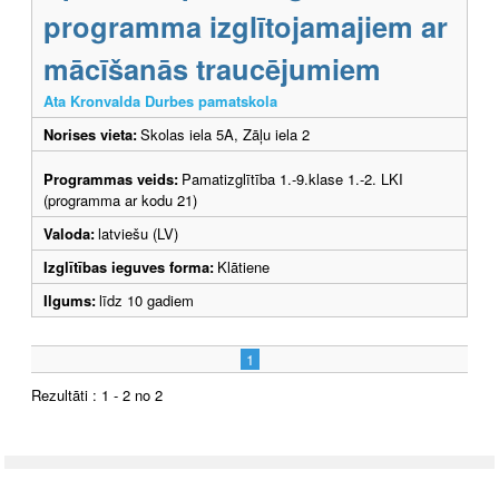
programma izglītojamajiem ar
mācīšanās traucējumiem
Ata Kronvalda Durbes pamatskola
Norises vieta:
Skolas iela 5A, Zāļu iela 2
Programmas veids:
Pamatizglītība 1.-9.klase 1.-2. LKI
(programma ar kodu 21)
Valoda:
latviešu (LV)
Izglītības ieguves forma:
Klātiene
Ilgums:
līdz 10 gadiem
1
Rezultāti : 1 - 2 no 2