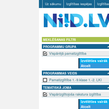
Uz sākumu
Izglītības iespējas
Izglītīb
N
I
MEKLĒŠANAS FILTRI
PROGRAMMU GRUPA
I
Vispārējā pamatizglītība
D
Izvēlēties vairāk
Atcelt
.
PROGRAMMAS VEIDS
L
Pamatizglītība 1.-9.klase 1.-2. LKI
V
TEMATISKĀ JOMA
Vispārizglītojoša rakstura izglītība
Izvēlēties vairāk
Atcelt