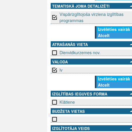
TEMATISKĀ JOMA DETALIZĒTI
Vispārizglītojoša virziena izglītības
programmas
Izvēlēties vairāk
Atcelt
ATRAŠANĀS VIETA
Dienvidkurzemes nov.
VALODA
lv
Izvēlēties vairāk
Atcelt
IZGLĪTĪBAS IEGUVES FORMA
Klātiene
BUDŽETA VIETAS
SEKO MUMS
SAZINIE
IZGLĪTOTĀJA VEIDS