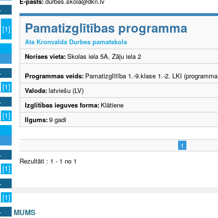
E-pasts:
durbes.skola@dkn.lv
Pamatizglītības programma
[1]
Ata Kronvalda Durbes pamatskola
Norises vieta:
Skolas iela 5A, Zāļu iela 2
Programmas veids:
Pamatizglītība 1.-9.klase 1.-2. LKI (programma
[1]
Valoda:
latviešu (LV)
Izglītības ieguves forma:
Klātiene
[1]
Ilgums:
9 gadi
1
Rezultāti : 1 - 1 no 1
[1]
[1]
S AR MUMS