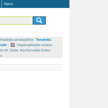
Raksti
Vispārējā pamatizglītība
Tematiskā
zēti :
Vispārizglītojoša virziena
ela 5A, Durbe, Ata Kronvalda Durbes
la