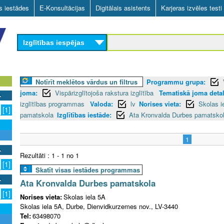
Skip
as iestādes
E-Konsultācijas
Digitālais asistents
Karjeras izvēles testi
to
main
Izglītības iespējas
content
Notīrīt meklētos vārdus un filtrus
Programmu grupa:
joma:
Vispārizglītojoša rakstura izglītība
Tematiskā joma detali
izglītības programmas
Valoda:
lv
Norises vieta:
Skolas i
[1]
pamatskola
Izglītības iestāde:
Ata Kronvalda Durbes pamatsko
1
Rezultāti : 1 - 1 no 1
[1]
Skatīt visas iestādes programmas
Ata Kronvalda Durbes pamatskola
[1]
Norises vieta:
Skolas iela 5A
Skolas iela 5A, Durbe, Dienvidkurzemes nov., LV-3440
Tel:
63498070