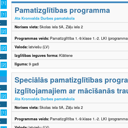
[1]
Pamatizglītības programma
[1]
Ata Kronvalda Durbes pamatskola
Norises vieta:
Skolas iela 5A, Zāļu iela 2
[2]
Programmas veids:
Pamatizglītība 1.-9.klase 1.-2. LKI (programma
Valoda:
latviešu (LV)
[2]
Izglītības ieguves forma:
Klātiene
Ilgums:
9 gadi
[2]
Speciālās pamatizglītības prog
izglītojamajiem ar mācīšanās tr
[2]
Ata Kronvalda Durbes pamatskola
Norises vieta:
Skolas iela 5A, Zāļu iela 2
[1]
Programmas veids:
Pamatizglītība 1.-9.klase 1.-2. LKI (programma
Valoda:
latviešu (LV)