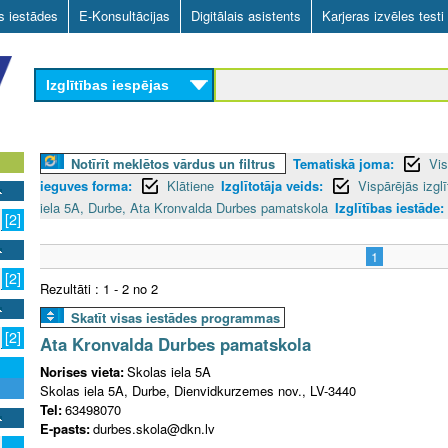
Skip
as iestādes
E-Konsultācijas
Digitālais asistents
Karjeras izvēles testi
to
main
Izglītības iespējas
content
Notīrīt meklētos vārdus un filtrus
Tematiskā joma:
Vis
ieguves forma:
Klātiene
Izglītotāja veids:
Vispārējās izgl
iela 5A, Durbe, Ata Kronvalda Durbes pamatskola
Izglītības iestāde:
[2]
1
[2]
Rezultāti : 1 - 2 no 2
Skatīt visas iestādes programmas
[2]
Ata Kronvalda Durbes pamatskola
Norises vieta:
Skolas iela 5A
Skolas iela 5A, Durbe, Dienvidkurzemes nov., LV-3440
Tel:
63498070
E-pasts:
durbes.skola@dkn.lv