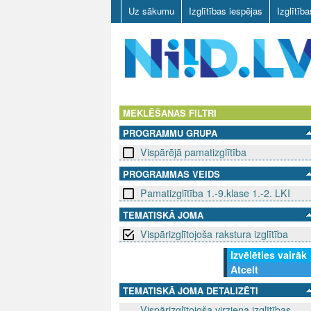
Uz sākumu
Izglītības iespējas
Izglītīb
N
I
MEKLĒŠANAS FILTRI
PROGRAMMU GRUPA
I
Vispārējā pamatizglītība
D
PROGRAMMAS VEIDS
Pamatizglītība 1.-9.klase 1.-2. LKI
.
TEMATISKĀ JOMA
L
Vispārizglītojoša rakstura izglītība
V
Izvēlēties vairāk
Atcelt
TEMATISKĀ JOMA DETALIZĒTI
Vispārizglītojoša virziena izglītības