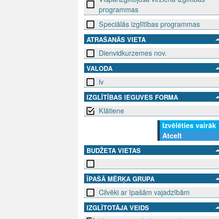
programmas
Speciālās izglītības programmas
ATRAŠANĀS VIETA
Dienvidkurzemes nov.
VALODA
lv
IZGLĪTĪBAS IEGUVES FORMA
Klātiene
Izvēlēties vairāk
Atcelt
BUDŽETA VIETAS
ĪPAŠĀ MĒRĶA GRUPA
Cilvēki ar īpašām vajadzībām
IZGLĪTOTĀJA VEIDS