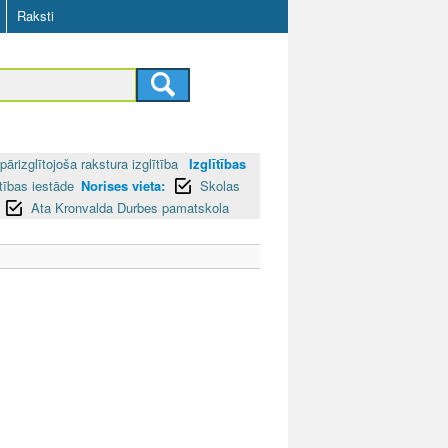
Raksti
pārizglītojoša rakstura izglītība
Izglītības
ītības iestāde
Norises vieta:
Skolas
Ata Kronvalda Durbes pamatskola