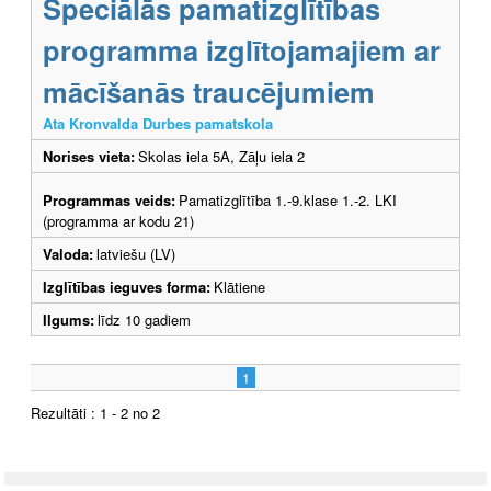
Speciālās pamatizglītības
programma izglītojamajiem ar
mācīšanās traucējumiem
Ata Kronvalda Durbes pamatskola
Norises vieta:
Skolas iela 5A, Zāļu iela 2
Programmas veids:
Pamatizglītība 1.-9.klase 1.-2. LKI
(programma ar kodu 21)
Valoda:
latviešu (LV)
Izglītības ieguves forma:
Klātiene
Ilgums:
līdz 10 gadiem
1
Rezultāti : 1 - 2 no 2