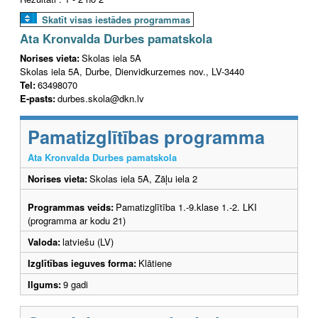
Skatīt visas iestādes programmas
Ata Kronvalda Durbes pamatskola
Norises vieta:
Skolas iela 5A
Skolas iela 5A, Durbe, Dienvidkurzemes nov., LV-3440
Tel:
63498070
E-pasts:
durbes.skola@dkn.lv
Pamatizglītības programma
Ata Kronvalda Durbes pamatskola
Norises vieta:
Skolas iela 5A, Zāļu iela 2
Programmas veids:
Pamatizglītība 1.-9.klase 1.-2. LKI
(programma ar kodu 21)
Valoda:
latviešu (LV)
Izglītības ieguves forma:
Klātiene
Ilgums:
9 gadi