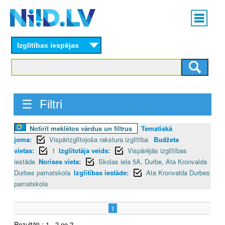
Skip
Main
to
menu
N
main
content
Izglītības iespējas
I
I
D
☰ Filtri
.
Notīrīt meklētos vārdus un filtrus
Tematiskā
L
joma:
Vispārizglītojoša rakstura izglītība
Budžeta
V
vietas:
1
Izglītotāja veids:
Vispārējās izglītības
iestāde
Norises vieta:
Skolas iela 5A, Durbe, Ata Kronvalda
Durbes pamatskola
Izglītības iestāde:
Ata Kronvalda Durbes
pamatskola
1
Rezultāti : 1 - 2 no 2