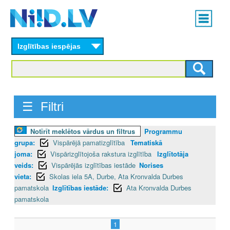
Skip
Main
to
menu
N
main
content
Izglītības iespējas
I
I
D
☰ Filtri
.
Notīrīt meklētos vārdus un filtrus
Programmu
L
grupa:
Vispārējā pamatizglītība
Tematiskā
V
joma:
Vispārizglītojoša rakstura izglītība
Izglītotāja
veids:
Vispārējās izglītības iestāde
Norises
vieta:
Skolas iela 5A, Durbe, Ata Kronvalda Durbes
pamatskola
Izglītības iestāde:
Ata Kronvalda Durbes
pamatskola
1