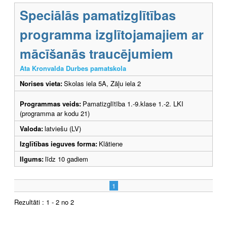
Speciālās pamatizglītības
programma izglītojamajiem ar
mācīšanās traucējumiem
Ata Kronvalda Durbes pamatskola
Norises vieta:
Skolas iela 5A, Zāļu iela 2
Programmas veids:
Pamatizglītība 1.-9.klase 1.-2. LKI
(programma ar kodu 21)
Valoda:
latviešu (LV)
Izglītības ieguves forma:
Klātiene
Ilgums:
līdz 10 gadiem
1
Rezultāti : 1 - 2 no 2