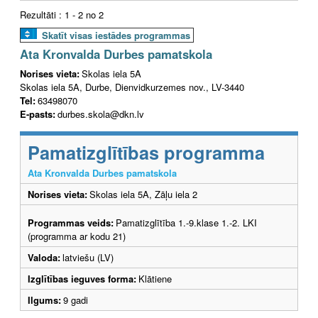
Rezultāti : 1 - 2 no 2
Skatīt visas iestādes programmas
Ata Kronvalda Durbes pamatskola
Norises vieta:
Skolas iela 5A
Skolas iela 5A, Durbe, Dienvidkurzemes nov., LV-3440
Tel:
63498070
E-pasts:
durbes.skola@dkn.lv
Pamatizglītības programma
Ata Kronvalda Durbes pamatskola
Norises vieta:
Skolas iela 5A, Zāļu iela 2
Programmas veids:
Pamatizglītība 1.-9.klase 1.-2. LKI
(programma ar kodu 21)
Valoda:
latviešu (LV)
Izglītības ieguves forma:
Klātiene
Ilgums:
9 gadi