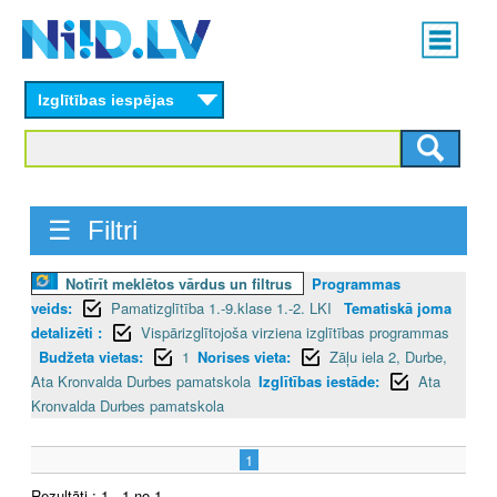
Skip
Main
to
menu
N
main
content
Izglītības iespējas
I
I
D
☰ Filtri
.
Notīrīt meklētos vārdus un filtrus
Programmas
L
veids:
Pamatizglītība 1.-9.klase 1.-2. LKI
Tematiskā joma
V
detalizēti :
Vispārizglītojoša virziena izglītības programmas
Budžeta vietas:
1
Norises vieta:
Zāļu iela 2, Durbe,
Ata Kronvalda Durbes pamatskola
Izglītības iestāde:
Ata
Kronvalda Durbes pamatskola
1
Rezultāti : 1 - 1 no 1