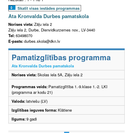
Skatīt visas iestādes programmas
Ata Kronvalda Durbes pamatskola
Norises vieta:
Zāļu iela 2
Zāļu iela 2, Durbe, Dienvidkurzemes nov., LV-3440
Tel:
63498070
E-pasts:
durbes.skola@dkn.lv
Pamatizglītības programma
Ata Kronvalda Durbes pamatskola
Norises vieta:
Skolas iela 5A, Zāļu iela 2
Programmas veids:
Pamatizglītība 1.-9.klase 1.-2. LKI
(programma ar kodu 21)
Valoda:
latviešu (LV)
Izglītības ieguves forma:
Klātiene
Ilgums:
9 gadi