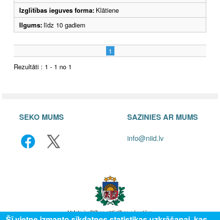
Izglītības ieguves forma:
Klātiene
Ilgums:
līdz 10 gadiem
1
Rezultāti : 1 - 1 no 1
SEKO MUMS
SAZINIES AR MUMS
info@niid.lv
Šī vietne izmanto sīkdatnes statistikas uzkrāšanai, kas