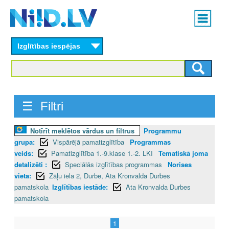
Skip
Main
to
menu
N
main
content
Izglītības iespējas
I
I
D
☰ Filtri
.
Notīrīt meklētos vārdus un filtrus
Programmu
L
grupa:
Vispārējā pamatizglītība
Programmas
V
veids:
Pamatizglītība 1.-9.klase 1.-2. LKI
Tematiskā joma
detalizēti :
Speciālās izglītības programmas
Norises
vieta:
Zāļu iela 2, Durbe, Ata Kronvalda Durbes
pamatskola
Izglītības iestāde:
Ata Kronvalda Durbes
pamatskola
1