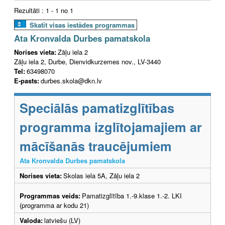
Rezultāti : 1 - 1 no 1
Skatīt visas iestādes programmas
Ata Kronvalda Durbes pamatskola
Norises vieta:
Zāļu iela 2
Zāļu iela 2, Durbe, Dienvidkurzemes nov., LV-3440
Tel:
63498070
E-pasts:
durbes.skola@dkn.lv
Speciālās pamatizglītības
programma izglītojamajiem ar
mācīšanās traucējumiem
Ata Kronvalda Durbes pamatskola
Norises vieta:
Skolas iela 5A, Zāļu iela 2
Programmas veids:
Pamatizglītība 1.-9.klase 1.-2. LKI
(programma ar kodu 21)
Valoda:
latviešu (LV)