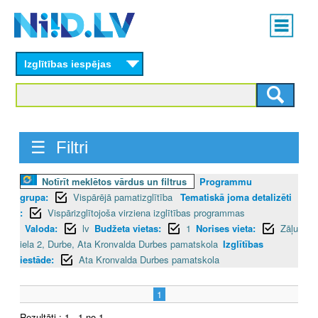
Skip
Main
to
menu
N
main
content
Izglītības iespējas
I
I
D
☰ Filtri
.
Notīrīt meklētos vārdus un filtrus
Programmu
L
grupa:
Vispārējā pamatizglītība
Tematiskā joma detalizēti
V
:
Vispārizglītojoša virziena izglītības programmas
Valoda:
lv
Budžeta vietas:
1
Norises vieta:
Zāļu
iela 2, Durbe, Ata Kronvalda Durbes pamatskola
Izglītības
iestāde:
Ata Kronvalda Durbes pamatskola
1
Rezultāti : 1 - 1 no 1