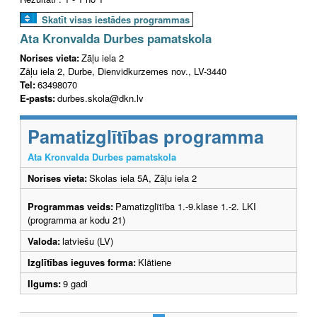
Skatīt visas iestādes programmas
Ata Kronvalda Durbes pamatskola
Norises vieta:
Zāļu iela 2
Zāļu iela 2, Durbe, Dienvidkurzemes nov., LV-3440
Tel:
63498070
E-pasts:
durbes.skola@dkn.lv
Pamatizglītības programma
Ata Kronvalda Durbes pamatskola
Norises vieta:
Skolas iela 5A, Zāļu iela 2
Programmas veids:
Pamatizglītība 1.-9.klase 1.-2. LKI
(programma ar kodu 21)
Valoda:
latviešu (LV)
Izglītības ieguves forma:
Klātiene
Ilgums:
9 gadi