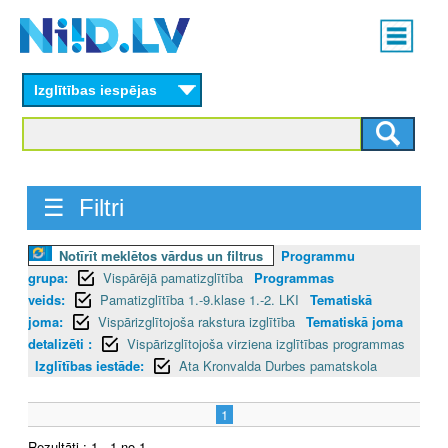
Skip
Main
to
menu
N
main
content
Izglītības iespējas
I
I
D
☰ Filtri
.
Notīrīt meklētos vārdus un filtrus
Programmu
L
grupa:
Vispārējā pamatizglītība
Programmas
V
veids:
Pamatizglītība 1.-9.klase 1.-2. LKI
Tematiskā
joma:
Vispārizglītojoša rakstura izglītība
Tematiskā joma
detalizēti :
Vispārizglītojoša virziena izglītības programmas
Izglītības iestāde:
Ata Kronvalda Durbes pamatskola
1
Rezultāti : 1 - 1 no 1