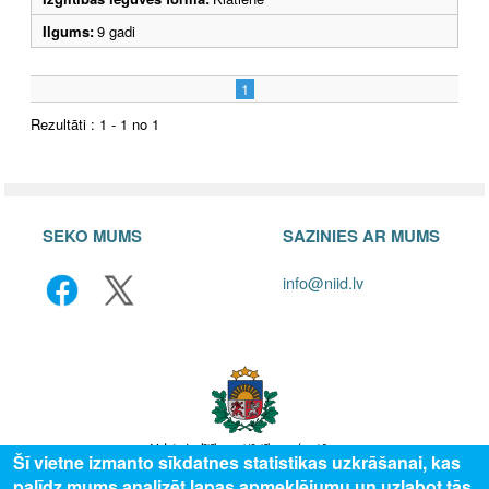
Ilgums:
9 gadi
1
Rezultāti : 1 - 1 no 1
SEKO MUMS
SAZINIES AR MUMS
info@niid.lv
Šī vietne izmanto sīkdatnes statistikas uzkrāšanai, kas
palīdz mums analizēt lapas apmeklējumu un uzlabot tās