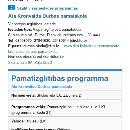
Skatīt visas iestādes programmas
Ata Kronvalda Durbes pamatskola
Vispārējās izglītības iestāde
Iestādes tips:
Vispārizglītojošā pamatskola
Skolas iela 5A, Durbe, Dienvidkurzemes nov., LV-3440
Tel:
63498070, 27841630; 26480614 (direktore)
E-pasts:
durbes.skola@dkn.lv
www.dkn.lv/lv/strukturvieniba/ata-
kronvalda-durbes-pamatskola
Norises vieta(s) vai fakultāte(s):
Skolas iela 5A
,
Zāļu iela 2
Pamatizglītības programma
Ata Kronvalda Durbes pamatskola
Norises vieta:
Skolas iela 5A, Zāļu iela 2
Programmas veids:
Pamatizglītība 1.-9.klase 1.-2. LKI
(programma ar kodu 21)
Valoda:
latviešu (LV)
Izglītības ieguves forma:
Klātiene