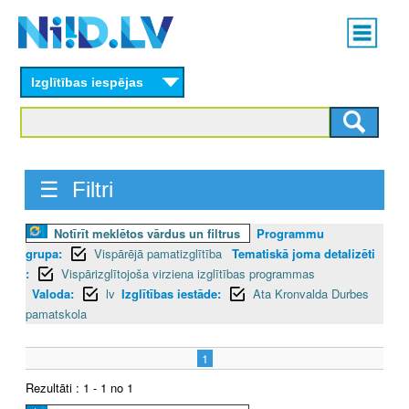
Skip
Main
to
menu
N
main
content
Izglītības iespējas
I
I
D
☰ Filtri
.
Notīrīt meklētos vārdus un filtrus
Programmu
L
grupa:
Vispārējā pamatizglītība
Tematiskā joma detalizēti
V
:
Vispārizglītojoša virziena izglītības programmas
Valoda:
lv
Izglītības iestāde:
Ata Kronvalda Durbes
pamatskola
1
Rezultāti : 1 - 1 no 1