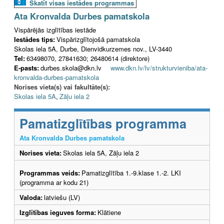
Skatīt visas iestādes programmas
Ata Kronvalda Durbes pamatskola
Vispārējās izglītības iestāde
Iestādes tips:
Vispārizglītojošā pamatskola
Skolas iela 5A, Durbe, Dienvidkurzemes nov., LV-3440
Tel:
63498070, 27841630; 26480614 (direktore)
E-pasts:
durbes.skola@dkn.lv
www.dkn.lv/lv/strukturvieniba/ata-
kronvalda-durbes-pamatskola
Norises vieta(s) vai fakultāte(s):
Skolas iela 5A
,
Zāļu iela 2
Pamatizglītības programma
Ata Kronvalda Durbes pamatskola
Norises vieta:
Skolas iela 5A, Zāļu iela 2
Programmas veids:
Pamatizglītība 1.-9.klase 1.-2. LKI
(programma ar kodu 21)
Valoda:
latviešu (LV)
Izglītības ieguves forma:
Klātiene