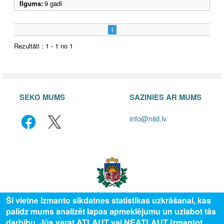
Ilgums:
9 gadi
1
Rezultāti : 1 - 1 no 1
SEKO MUMS
SAZINIES AR MUMS
info@niid.lv
Šī vietne izmanto sīkdatnes statistikas uzkrāšanai, kas
palīdz mums analizēt lapas apmeklējumu un uzlabot tās
© 2025 Valsts izglītības attīstības aģentūra, publicētā satura visas tiesības
darbību. Jūs varat ATĻAUT vai NEATĻAUT izmantot