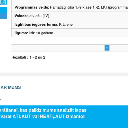
[2]
Programmas veids:
Pamatizglītība 1.-9.klase 1.-2. LKI (programma
Valoda:
latviešu (LV)
Izglītības ieguves forma:
Klātiene
Ilgums:
līdz 10 gadiem
1
Rezultāti : 1 - 2 no 2
S AR MUMS
v
zkrāšanai, kas palīdz mums analizēt lapas
s varat ATĻAUT vai NEATĻAUT izmantot
5 Valsts izglītības attīstības aģentūra, publicētā satura visas tiesības aizsar