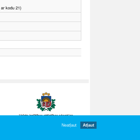
 ar kodu 21)
Neatļaut
Atļaut
gātas.