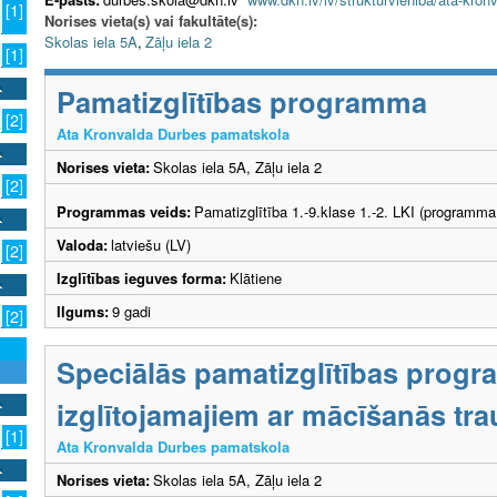
[1]
Norises vieta(s) vai fakultāte(s):
Skolas iela 5A
,
Zāļu iela 2
[1]
Pamatizglītības programma
[2]
Ata Kronvalda Durbes pamatskola
Norises vieta:
Skolas iela 5A, Zāļu iela 2
[2]
Programmas veids:
Pamatizglītība 1.-9.klase 1.-2. LKI (programma
Valoda:
latviešu (LV)
[2]
Izglītības ieguves forma:
Klātiene
Ilgums:
9 gadi
[2]
Speciālās pamatizglītības prog
izglītojamajiem ar mācīšanās tr
[1]
Ata Kronvalda Durbes pamatskola
Norises vieta:
Skolas iela 5A, Zāļu iela 2