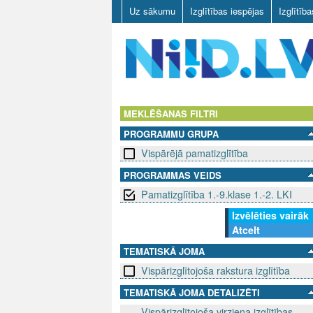
Uz sākumu
Izglītības iespējas
Izglītīb
N
I
MEKLĒŠANAS FILTRI
PROGRAMMU GRUPA
I
Vispārējā pamatizglītība
D
PROGRAMMAS VEIDS
Pamatizglītība 1.-9.klase 1.-2. LKI
.
Izvēlēties vairāk
L
Atcelt
V
TEMATISKĀ JOMA
Vispārizglītojoša rakstura izglītība
TEMATISKĀ JOMA DETALIZĒTI
Vispārizglītojoša virziena izglītības