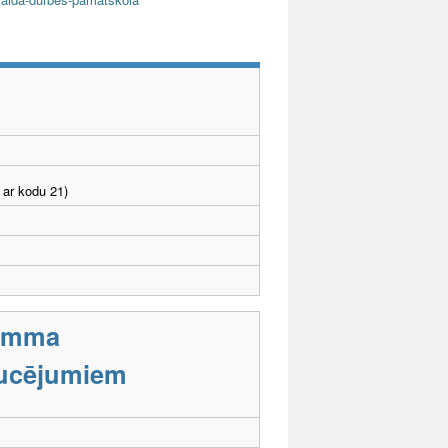
 ar kodu 21)
ramma
aucējumiem