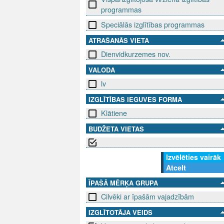
programmas
Speciālās izglītības programmas
ATRAŠANĀS VIETA
Dienvidkurzemes nov.
VALODA
lv
IZGLĪTĪBAS IEGUVES FORMA
Klātiene
BUDŽETA VIETAS
Izvēlēties vairāk
Atcelt
ĪPAŠĀ MĒRĶA GRUPA
Cilvēki ar īpašām vajadzībām
IZGLĪTOTĀJA VEIDS