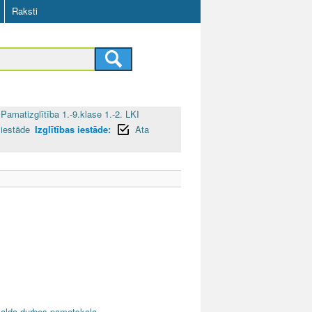
Raksti
Pamatizglītība 1.-9.klase 1.-2. LKI
 iestāde
Izglītības iestāde:
Ata
nvalda-durbes-pamatskola