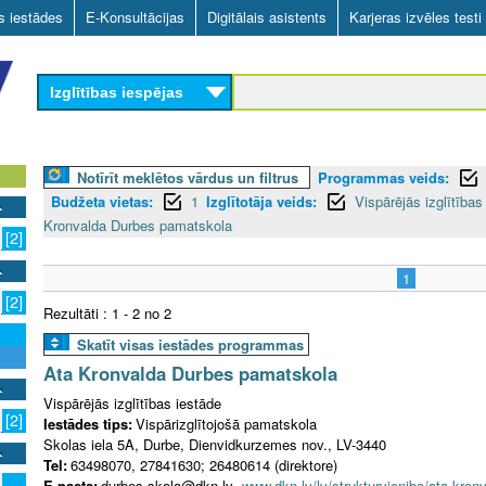
Skip
as iestādes
E-Konsultācijas
Digitālais asistents
Karjeras izvēles testi
to
main
Izglītības iespējas
content
Notīrīt meklētos vārdus un filtrus
Programmas veids:
Budžeta vietas:
1
Izglītotāja veids:
Vispārējās izglītības
Kronvalda Durbes pamatskola
[2]
1
[2]
Rezultāti : 1 - 2 no 2
Skatīt visas iestādes programmas
Ata Kronvalda Durbes pamatskola
Vispārējās izglītības iestāde
[2]
Iestādes tips:
Vispārizglītojošā pamatskola
Skolas iela 5A, Durbe, Dienvidkurzemes nov., LV-3440
Tel:
63498070, 27841630; 26480614 (direktore)
E-pasts:
durbes.skola@dkn.lv
www.dkn.lv/lv/strukturvieniba/ata-kro