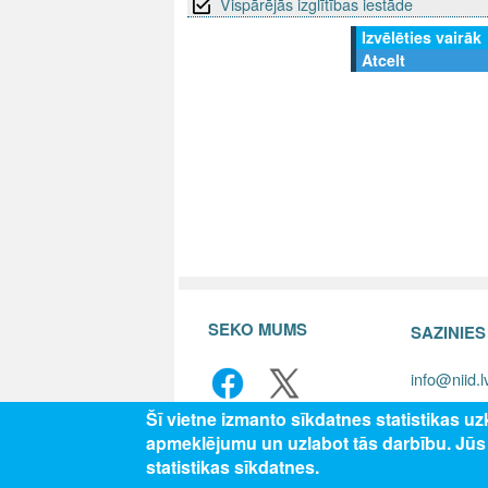
Vispārējās izglītības iestāde
Izvēlēties vairāk
Atcelt
SEKO MUMS
SAZINIE
info@niid.l
Šī vietne izmanto sīkdatnes statistikas u
apmeklējumu un uzlabot tās darbību. Jū
© 202
statistikas sīkdatnes.