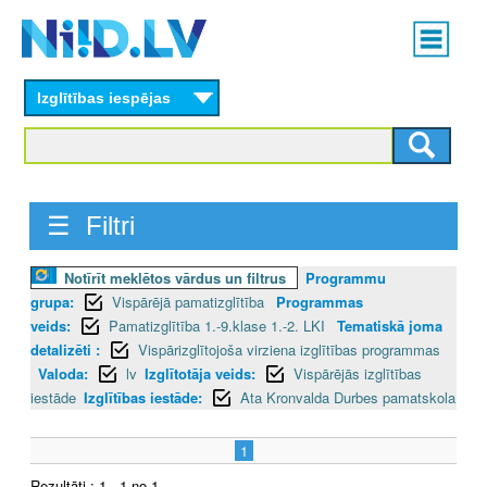
Skip
Main
to
menu
N
main
content
Izglītības iespējas
I
I
D
☰ Filtri
.
Notīrīt meklētos vārdus un filtrus
Programmu
L
grupa:
Vispārējā pamatizglītība
Programmas
V
veids:
Pamatizglītība 1.-9.klase 1.-2. LKI
Tematiskā joma
detalizēti :
Vispārizglītojoša virziena izglītības programmas
Valoda:
lv
Izglītotāja veids:
Vispārējās izglītības
iestāde
Izglītības iestāde:
Ata Kronvalda Durbes pamatskola
1
Rezultāti : 1 - 1 no 1