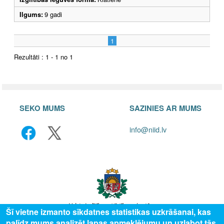
Ilgums:
9 gadi
1
Rezultāti : 1 - 1 no 1
SEKO MUMS
SAZINIES AR MUMS
info@niid.lv
Šī vietne izmanto sīkdatnes statistikas uzkrāšanai, kas
palīdz mums analizēt lapas apmeklējumu un uzlabot tās