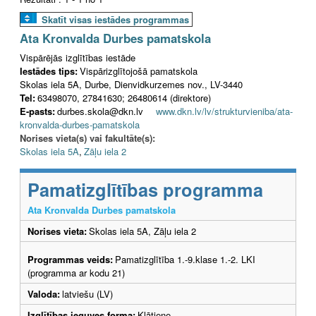
Skatīt visas iestādes programmas
Ata Kronvalda Durbes pamatskola
Vispārējās izglītības iestāde
Iestādes tips:
Vispārizglītojošā pamatskola
Skolas iela 5A, Durbe, Dienvidkurzemes nov., LV-3440
Tel:
63498070, 27841630; 26480614 (direktore)
E-pasts:
durbes.skola@dkn.lv
www.dkn.lv/lv/strukturvieniba/ata-
kronvalda-durbes-pamatskola
Norises vieta(s) vai fakultāte(s):
Skolas iela 5A
,
Zāļu iela 2
Pamatizglītības programma
Ata Kronvalda Durbes pamatskola
Norises vieta:
Skolas iela 5A, Zāļu iela 2
Programmas veids:
Pamatizglītība 1.-9.klase 1.-2. LKI
(programma ar kodu 21)
Valoda:
latviešu (LV)
Izglītības ieguves forma:
Klātiene