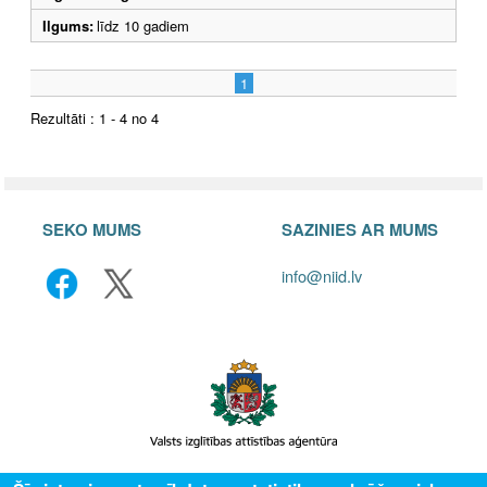
Ilgums:
līdz 10 gadiem
1
Rezultāti : 1 - 4 no 4
SEKO MUMS
SAZINIES AR MUMS
info@niid.lv