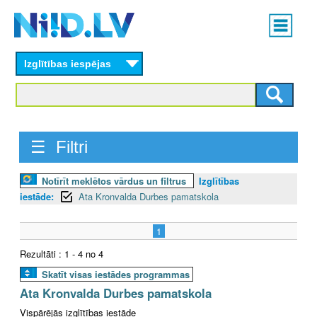
Skip
Main
to
menu
N
main
content
Izglītības iespējas
I
I
D
☰ Filtri
.
Notīrīt meklētos vārdus un filtrus
Izglītības
L
iestāde:
Ata Kronvalda Durbes pamatskola
V
1
Rezultāti : 1 - 4 no 4
Skatīt visas iestādes programmas
Ata Kronvalda Durbes pamatskola
Vispārējās izglītības iestāde