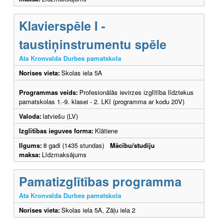
Klavierspēle I -
taustiņinstrumentu spēle
Ata Kronvalda Durbes pamatskola
Norises vieta:
Skolas iela 5A
Programmas veids:
Profesionālās ievirzes izglītība līdztekus
pamatskolas 1.-9. klasei - 2. LKI (programma ar kodu 20V)
Valoda:
latviešu (LV)
Izglītības ieguves forma:
Klātiene
Ilgums:
8 gadi (1435 stundas)
Mācību/studiju
maksa:
Līdzmaksājums
Pamatizglītības programma
Ata Kronvalda Durbes pamatskola
Norises vieta:
Skolas iela 5A, Zāļu iela 2