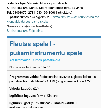
Iestādes tips:
Vispārizglītojošā pamatskola
Skolas iela 5A, Durbe, Dienvidkurzemes nov., LV-3440
Tel:
63498070, 27841630; 26480614 (direktore)
E-pasts:
durbes.skola@dkn.lv
www.dkn.lv/lv/strukturvieniba/ata-
kronvalda-durbes-pamatskola
Norises vieta(s) vai fakultāte(s):
Skolas iela 5A
,
Zāļu iela 2
Flautas spēle I -
pūšaminstrumentu spēle
Ata Kronvalda Durbes pamatskola
Norises vieta:
Skolas iela 5A
Programmas veids:
Profesionālās ievirzes izglītība līdztekus
pamatskolas 1.-9. klasei - 2. LKI (programma ar kodu 20V)
Valoda:
latviešu (LV)
Izglītības ieguves forma:
Klātiene
Ilgums:
8 gadi (1875 stundas)
Mācību/studiju
maksa:
Līdzmaksājums