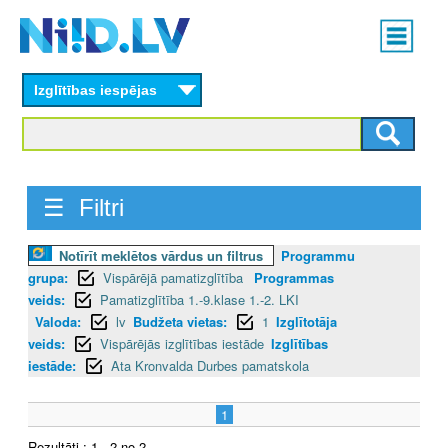
Skip
Main
to
menu
N
main
content
Izglītības iespējas
I
I
D
☰ Filtri
.
Notīrīt meklētos vārdus un filtrus
Programmu
L
grupa:
Vispārējā pamatizglītība
Programmas
V
veids:
Pamatizglītība 1.-9.klase 1.-2. LKI
Valoda:
lv
Budžeta vietas:
1
Izglītotāja
veids:
Vispārējās izglītības iestāde
Izglītības
iestāde:
Ata Kronvalda Durbes pamatskola
1
Rezultāti : 1 - 2 no 2