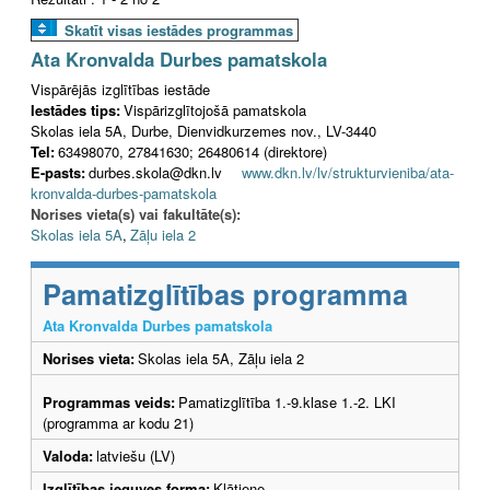
Skatīt visas iestādes programmas
Ata Kronvalda Durbes pamatskola
Vispārējās izglītības iestāde
Iestādes tips:
Vispārizglītojošā pamatskola
Skolas iela 5A, Durbe, Dienvidkurzemes nov., LV-3440
Tel:
63498070, 27841630; 26480614 (direktore)
E-pasts:
durbes.skola@dkn.lv
www.dkn.lv/lv/strukturvieniba/ata-
kronvalda-durbes-pamatskola
Norises vieta(s) vai fakultāte(s):
Skolas iela 5A
,
Zāļu iela 2
Pamatizglītības programma
Ata Kronvalda Durbes pamatskola
Norises vieta:
Skolas iela 5A, Zāļu iela 2
Programmas veids:
Pamatizglītība 1.-9.klase 1.-2. LKI
(programma ar kodu 21)
Valoda:
latviešu (LV)
Izglītības ieguves forma:
Klātiene