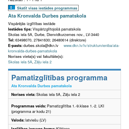
Skatīt visas iestādes programmas
Ata Kronvalda Durbes pamatskola
Vispārējās izglītības iestāde
Iestādes tips:
Vispārizglītojošā pamatskola
Skolas iela 5A, Durbe, Dienvidkurzemes nov., LV-3440
Tel:
63498070, 27841630; 26480614 (direktore)
E-pasts:
durbes.skola@dkn.lv
www.dkn.lv/lv/strukturvieniba/ata-
kronvalda-durbes-pamatskola
Norises vieta(s) vai fakultāte(s):
Skolas iela 5A
,
Zāļu iela 2
Pamatizglītības programma
Ata Kronvalda Durbes pamatskola
Norises vieta:
Skolas iela 5A, Zāļu iela 2
Programmas veids:
Pamatizglītība 1.-9.klase 1.-2. LKI
(programma ar kodu 21)
Valoda:
latviešu (LV)
Izglītības ieguves forma:
Klātiene