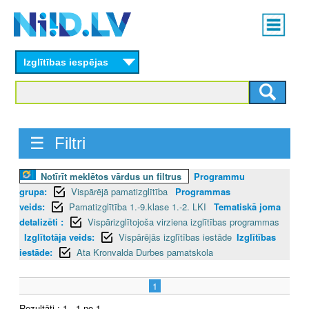
Skip
Main
to
menu
N
main
content
Izglītības iespējas
I
I
D
☰ Filtri
.
Notīrīt meklētos vārdus un filtrus
Programmu
L
grupa:
Vispārējā pamatizglītība
Programmas
V
veids:
Pamatizglītība 1.-9.klase 1.-2. LKI
Tematiskā joma
detalizēti :
Vispārizglītojoša virziena izglītības programmas
Izglītotāja veids:
Vispārējās izglītības iestāde
Izglītības
iestāde:
Ata Kronvalda Durbes pamatskola
1
Rezultāti : 1 - 1 no 1