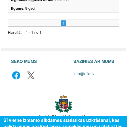
Ilgums:
9 gadi
1
Rezultāti : 1 - 1 no 1
SEKO MUMS
SAZINIES AR MUMS
info@niid.lv
Šī vietne izmanto sīkdatnes statistikas uzkrāšanai, kas
palīdz mums analizēt lapas apmeklējumu un uzlabot tās