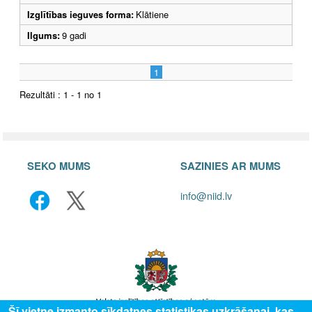
Izglītības ieguves forma:
Klātiene
Ilgums:
9 gadi
1
Rezultāti : 1 - 1 no 1
SEKO MUMS
SAZINIES AR MUMS
info@niid.lv
Šī vietne izmanto sīkdatnes statistikas uzkrāšanai, kas