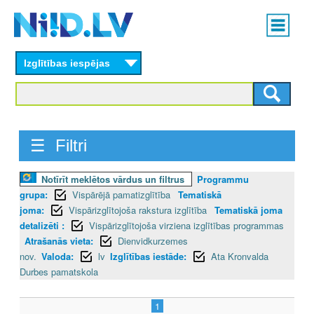
Skip
Main
to
menu
N
main
content
Izglītības iespējas
I
I
D
☰ Filtri
.
Notīrīt meklētos vārdus un filtrus
Programmu
L
grupa:
Vispārējā pamatizglītība
Tematiskā
V
joma:
Vispārizglītojoša rakstura izglītība
Tematiskā joma
detalizēti :
Vispārizglītojoša virziena izglītības programmas
Atrašanās vieta:
Dienvidkurzemes
nov.
Valoda:
lv
Izglītības iestāde:
Ata Kronvalda
Durbes pamatskola
1