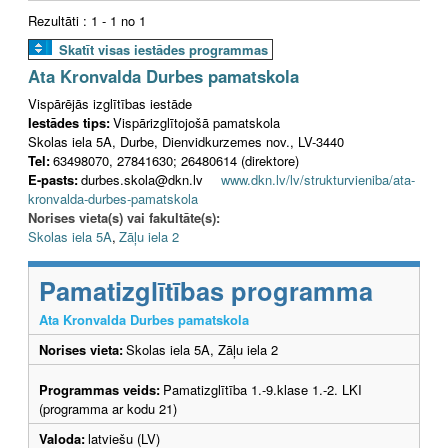
Rezultāti : 1 - 1 no 1
Skatīt visas iestādes programmas
Ata Kronvalda Durbes pamatskola
Vispārējās izglītības iestāde
Iestādes tips:
Vispārizglītojošā pamatskola
Skolas iela 5A, Durbe, Dienvidkurzemes nov., LV-3440
Tel:
63498070, 27841630; 26480614 (direktore)
E-pasts:
durbes.skola@dkn.lv
www.dkn.lv/lv/strukturvieniba/ata-
kronvalda-durbes-pamatskola
Norises vieta(s) vai fakultāte(s):
Skolas iela 5A
,
Zāļu iela 2
Pamatizglītības programma
Ata Kronvalda Durbes pamatskola
Norises vieta:
Skolas iela 5A, Zāļu iela 2
Programmas veids:
Pamatizglītība 1.-9.klase 1.-2. LKI
(programma ar kodu 21)
Valoda:
latviešu (LV)