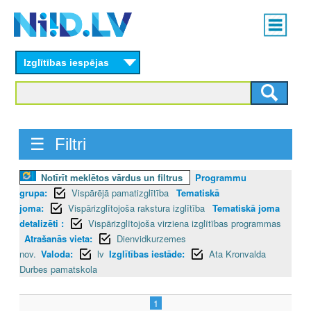
Skip
Main
to
menu
N
main
content
Izglītības iespējas
I
I
D
☰ Filtri
.
Notīrīt meklētos vārdus un filtrus
Programmu
L
grupa:
Vispārējā pamatizglītība
Tematiskā
V
joma:
Vispārizglītojoša rakstura izglītība
Tematiskā joma
detalizēti :
Vispārizglītojoša virziena izglītības programmas
Atrašanās vieta:
Dienvidkurzemes
nov.
Valoda:
lv
Izglītības iestāde:
Ata Kronvalda
Durbes pamatskola
1