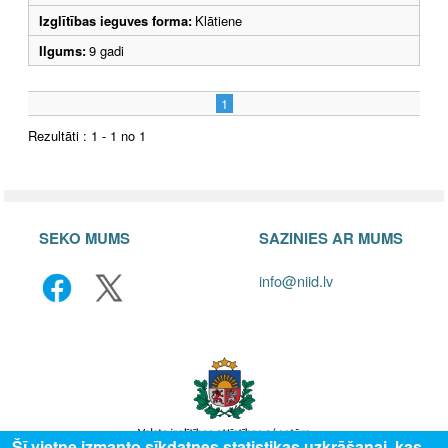
Izglītības ieguves forma:
Klātiene
Ilgums:
9 gadi
1
Rezultāti : 1 - 1 no 1
SEKO MUMS
SAZINIES AR MUMS
info@niid.lv
Šī vietne izmanto sīkdatnes statistikas uzkrāšanai, kas