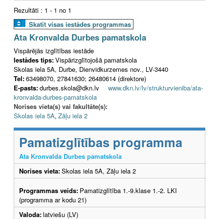
Rezultāti : 1 - 1 no 1
Skatīt visas iestādes programmas
Ata Kronvalda Durbes pamatskola
Vispārējās izglītības iestāde
Iestādes tips:
Vispārizglītojošā pamatskola
Skolas iela 5A, Durbe, Dienvidkurzemes nov., LV-3440
Tel:
63498070, 27841630; 26480614 (direktore)
E-pasts:
durbes.skola@dkn.lv
www.dkn.lv/lv/strukturvieniba/ata-
kronvalda-durbes-pamatskola
Norises vieta(s) vai fakultāte(s):
Skolas iela 5A
,
Zāļu iela 2
Pamatizglītības programma
Ata Kronvalda Durbes pamatskola
Norises vieta:
Skolas iela 5A, Zāļu iela 2
Programmas veids:
Pamatizglītība 1.-9.klase 1.-2. LKI
(programma ar kodu 21)
Valoda:
latviešu (LV)