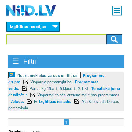
Skip
Main
to
menu
N
main
content
Izglītības iespējas
I
I
D
☰ Filtri
.
Notīrīt meklētos vārdus un filtrus
Programmu
L
grupa:
Vispārējā pamatizglītība
Programmas
V
veids:
Pamatizglītība 1.-9.klase 1.-2. LKI
Tematiskā joma
detalizēti :
Vispārizglītojoša virziena izglītības programmas
Valoda:
lv
Izglītības iestāde:
Ata Kronvalda Durbes
pamatskola
1
Rezultāti : 1 - 1 no 1