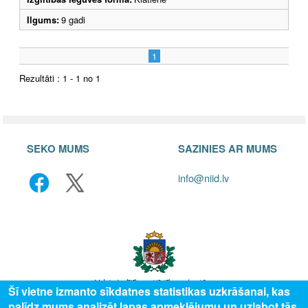
Ilgums:
9 gadi
1
Rezultāti : 1 - 1 no 1
SEKO MUMS
SAZINIES AR MUMS
info@niid.lv
Šī vietne izmanto sīkdatnes statistikas uzkrāšanai, kas
palīdz mums analizēt lapas apmeklējumu un uzlabot tās