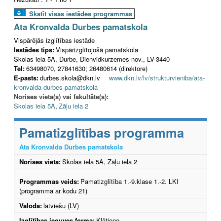
Skatīt visas iestādes programmas
Ata Kronvalda Durbes pamatskola
Vispārējās izglītības iestāde
Iestādes tips:
Vispārizglītojošā pamatskola
Skolas iela 5A, Durbe, Dienvidkurzemes nov., LV-3440
Tel:
63498070, 27841630; 26480614 (direktore)
E-pasts:
durbes.skola@dkn.lv
www.dkn.lv/lv/strukturvieniba/ata-
kronvalda-durbes-pamatskola
Norises vieta(s) vai fakultāte(s):
Skolas iela 5A
,
Zāļu iela 2
Pamatizglītības programma
Ata Kronvalda Durbes pamatskola
Norises vieta:
Skolas iela 5A, Zāļu iela 2
Programmas veids:
Pamatizglītība 1.-9.klase 1.-2. LKI
(programma ar kodu 21)
Valoda:
latviešu (LV)
Izglītības ieguves forma:
Klātiene