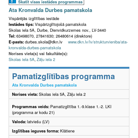
Skatīt visas iestādes programmas
Ata Kronvalda Durbes pamatskola
Vispārējās izglītības iestāde
Iestādes tips:
Vispārizglītojošā pamatskola
Skolas iela 5A, Durbe, Dienvidkurzemes nov., LV-3440
Tel:
63498070, 27841630; 26480614 (direktore)
E-pasts:
durbes.skola@dkn.lv
www.dkn.lv/lv/strukturvieniba/ata-
kronvalda-durbes-pamatskola
Norises vieta(s) vai fakultāte(s):
Skolas iela 5A
,
Zāļu iela 2
Pamatizglītības programma
Ata Kronvalda Durbes pamatskola
Norises vieta:
Skolas iela 5A, Zāļu iela 2
Programmas veids:
Pamatizglītība 1.-9.klase 1.-2. LKI
(programma ar kodu 21)
Valoda:
latviešu (LV)
Izglītības ieguves forma:
Klātiene