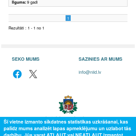
Ilgums:
9 gadi
1
Rezultāti : 1 - 1 no 1
SEKO MUMS
SAZINIES AR MUMS
info@niid.lv
Šī vietne izmanto sīkdatnes statistikas uzkrāšanai, kas
palīdz mums analizēt lapas apmeklējumu un uzlabot tās
© 2025 Valsts izglītības attīstības aģentūra, publicētā satura visas tiesības
darbību. Jūs varat ATĻAUT vai NEATĻAUT izmantot