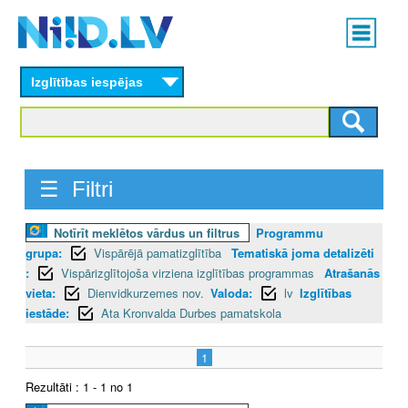
Skip
Main
to
menu
N
main
content
Izglītības iespējas
I
I
D
☰ Filtri
.
Notīrīt meklētos vārdus un filtrus
Programmu
L
grupa:
Vispārējā pamatizglītība
Tematiskā joma detalizēti
V
:
Vispārizglītojoša virziena izglītības programmas
Atrašanās
vieta:
Dienvidkurzemes nov.
Valoda:
lv
Izglītības
iestāde:
Ata Kronvalda Durbes pamatskola
1
Rezultāti : 1 - 1 no 1