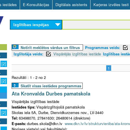
Skip
as iestādes
E-Konsultācijas
Digitālais asistents
Karjeras izvēles testi
to
main
Izglītības iespējas
content
Notīrīt meklētos vārdus un filtrus
Programmas veids:
Izglītotāja veids:
Vispārējās izglītības iestāde
Izglītības iestā
[2]
1
Rezultāti : 1 - 2 no 2
[2]
Skatīt visas iestādes programmas
Ata Kronvalda Durbes pamatskola
Vispārējās izglītības iestāde
Iestādes tips:
Vispārizglītojošā pamatskola
[2]
Skolas iela 5A, Durbe, Dienvidkurzemes nov., LV-3440
Tel:
63498070, 27841630; 26480614 (direktore)
E-pasts:
durbes.skola@dkn.lv
www.dkn.lv/lv/strukturvieniba/ata-kro
Norises vieta(s) vai fakultāte(s):