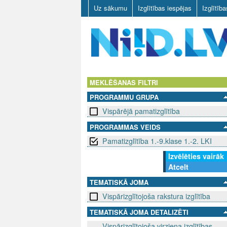
Uz sākumu
Izglītības iespējas
Izglītīb
N
I
MEKLĒŠANAS FILTRI
PROGRAMMU GRUPA
I
Vispārējā pamatizglītība
D
PROGRAMMAS VEIDS
Pamatizglītība 1.-9.klase 1.-2. LKI
.
Izvēlēties vairāk
L
Atcelt
V
TEMATISKĀ JOMA
Vispārizglītojoša rakstura izglītība
TEMATISKĀ JOMA DETALIZĒTI
Vispārizglītojoša virziena izglītības