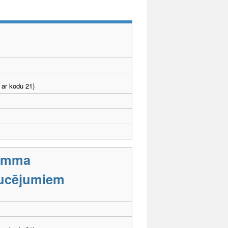
 ar kodu 21)
ramma
aucējumiem