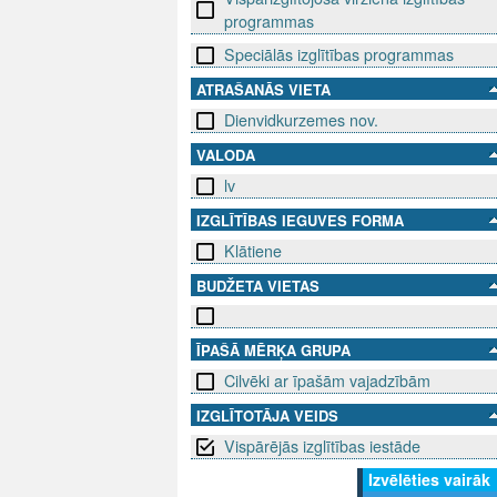
programmas
Speciālās izglītības programmas
ATRAŠANĀS VIETA
Dienvidkurzemes nov.
VALODA
lv
IZGLĪTĪBAS IEGUVES FORMA
Klātiene
BUDŽETA VIETAS
ĪPAŠĀ MĒRĶA GRUPA
Cilvēki ar īpašām vajadzībām
IZGLĪTOTĀJA VEIDS
Vispārējās izglītības iestāde
Izvēlēties vairāk