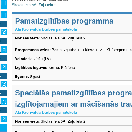
[1]
Skolas iela 5A
,
Zāļu iela 2
[1]
Pamatizglītības programma
Ata Kronvalda Durbes pamatskola
[2]
Norises vieta:
Skolas iela 5A, Zāļu iela 2
[2]
Programmas veids:
Pamatizglītība 1.-9.klase 1.-2. LKI (programma
Valoda:
latviešu (LV)
[2]
Izglītības ieguves forma:
Klātiene
Ilgums:
9 gadi
[2]
Speciālās pamatizglītības prog
izglītojamajiem ar mācīšanās tr
[1]
Ata Kronvalda Durbes pamatskola
[2]
Norises vieta:
Skolas iela 5A, Zāļu iela 2