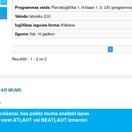
[2]
Programmas veids:
Pamatizglītība 1.-9.klase 1.-2. LKI (programma
Valoda:
latviešu (LV)
Izglītības ieguves forma:
Klātiene
Ilgums:
līdz 10 gadiem
1
Rezultāti : 1 - 2 no 2
S AR MUMS
v
zkrāšanai, kas palīdz mums analizēt lapas
s varat ATĻAUT vai NEATĻAUT izmantot
5 Valsts izglītības attīstības aģentūra, publicētā satura visas tiesības aizsar