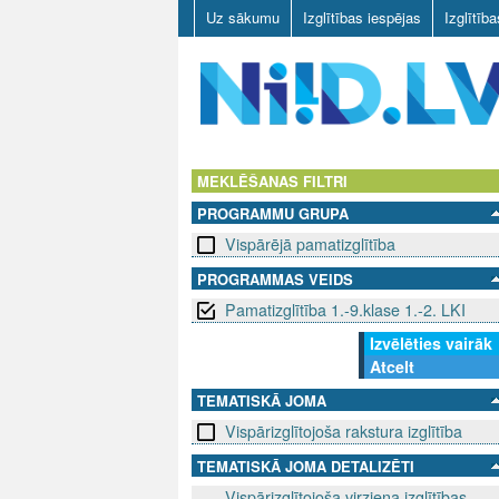
Uz sākumu
Izglītības iespējas
Izglītīb
N
I
MEKLĒŠANAS FILTRI
PROGRAMMU GRUPA
I
Vispārējā pamatizglītība
D
PROGRAMMAS VEIDS
Pamatizglītība 1.-9.klase 1.-2. LKI
.
Izvēlēties vairāk
L
Atcelt
V
TEMATISKĀ JOMA
Vispārizglītojoša rakstura izglītība
TEMATISKĀ JOMA DETALIZĒTI
Vispārizglītojoša virziena izglītības