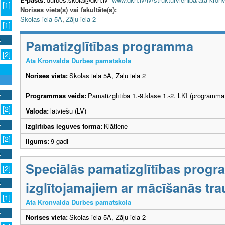
[1]
Norises vieta(s) vai fakultāte(s):
Skolas iela 5A
,
Zāļu iela 2
[1]
Pamatizglītības programma
[2]
Ata Kronvalda Durbes pamatskola
Norises vieta:
Skolas iela 5A, Zāļu iela 2
Programmas veids:
Pamatizglītība 1.-9.klase 1.-2. LKI (programma
[2]
Valoda:
latviešu (LV)
Izglītības ieguves forma:
Klātiene
[2]
Ilgums:
9 gadi
Speciālās pamatizglītības prog
[2]
izglītojamajiem ar mācīšanās tr
[1]
Ata Kronvalda Durbes pamatskola
Norises vieta:
Skolas iela 5A, Zāļu iela 2