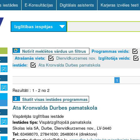
Skip
as iestādes
E-Konsultācijas
Digitālais asistents
Karjeras izvēles testi
to
main
Izglītības iespējas
content
Notīrīt meklētos vārdus un filtrus
Programmas veids:
Atrašanās vieta:
Dienvidkurzemes nov.
Izglītotāja veids:
iestāde:
Ata Kronvalda Durbes pamatskola
[2]
1
[2]
Rezultāti : 1 - 2 no 2
Skatīt visas iestādes programmas
Ata Kronvalda Durbes pamatskola
Vispārējās izglītības iestāde
[2]
Iestādes tips:
Vispārizglītojošā pamatskola
Skolas iela 5A, Durbe, Dienvidkurzemes nov., LV-3440
Tel:
63498070, 27841630; 26480614 (direktore)
E-pasts:
durbes.skola@dkn.lv
www.dkn.lv/lv/strukturvieniba/ata-kro