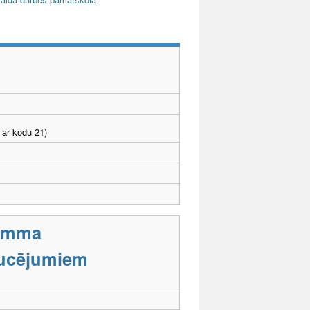
 ar kodu 21)
ramma
aucējumiem