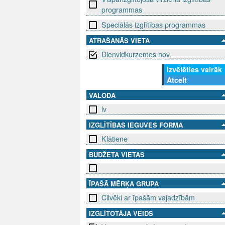
programmas
Speciālās izglītības programmas
ATRAŠANĀS VIETA
Dienvidkurzemes nov.
Izvēlēties vairāk
Atcelt
VALODA
lv
IZGLĪTĪBAS IEGUVES FORMA
Klātiene
BUDŽETA VIETAS
ĪPAŠĀ MĒRĶA GRUPA
Cilvēki ar īpašām vajadzībām
IZGLĪTOTĀJA VEIDS