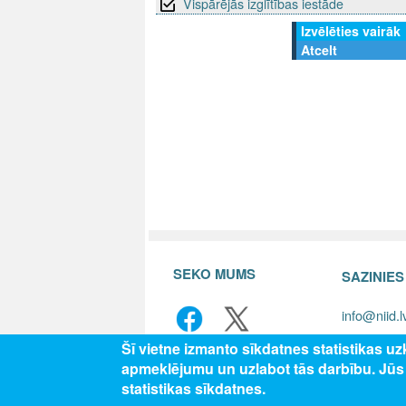
Vispārējās izglītības iestāde
Izvēlēties vairāk
Atcelt
SEKO MUMS
SAZINIE
info@niid.l
Šī vietne izmanto sīkdatnes statistikas u
apmeklējumu un uzlabot tās darbību. Jū
© 202
statistikas sīkdatnes.