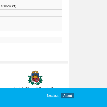
 ar kodu 21)
Neatļaut
Atļaut
gātas.