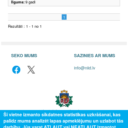
Ilgums:
9 gadi
1
Rezultāti : 1 - 1 no 1
SEKO MUMS
SAZINIES AR MUMS
info@niid.lv
Šī vietne izmanto sīkdatnes statistikas uzkrāšanai, kas
palīdz mums analizēt lapas apmeklējumu un uzlabot tās
© 2025 Valsts izglītības attīstības aģentūra, publicētā satura visas tiesības
darbību. Jūs varat ATĻAUT vai NEATĻAUT izmantot