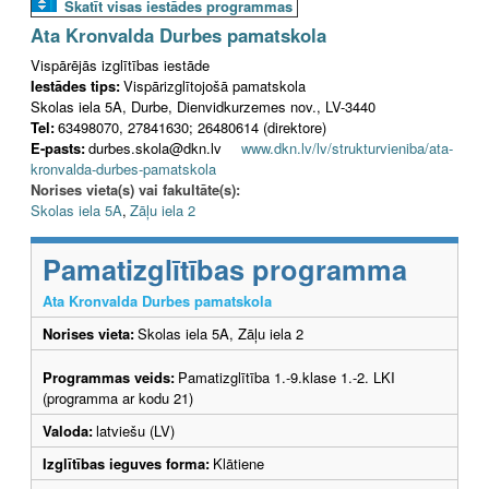
Skatīt visas iestādes programmas
Ata Kronvalda Durbes pamatskola
Vispārējās izglītības iestāde
Iestādes tips:
Vispārizglītojošā pamatskola
Skolas iela 5A, Durbe, Dienvidkurzemes nov., LV-3440
Tel:
63498070, 27841630; 26480614 (direktore)
E-pasts:
durbes.skola@dkn.lv
www.dkn.lv/lv/strukturvieniba/ata-
kronvalda-durbes-pamatskola
Norises vieta(s) vai fakultāte(s):
Skolas iela 5A
,
Zāļu iela 2
Pamatizglītības programma
Ata Kronvalda Durbes pamatskola
Norises vieta:
Skolas iela 5A, Zāļu iela 2
Programmas veids:
Pamatizglītība 1.-9.klase 1.-2. LKI
(programma ar kodu 21)
Valoda:
latviešu (LV)
Izglītības ieguves forma:
Klātiene