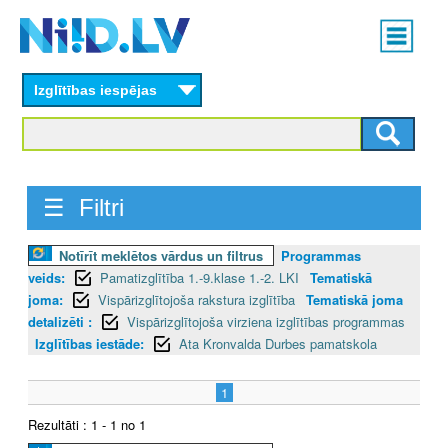
Skip
Main
to
menu
N
main
content
Izglītības iespējas
I
I
D
☰ Filtri
.
Notīrīt meklētos vārdus un filtrus
Programmas
L
veids:
Pamatizglītība 1.-9.klase 1.-2. LKI
Tematiskā
V
joma:
Vispārizglītojoša rakstura izglītība
Tematiskā joma
detalizēti :
Vispārizglītojoša virziena izglītības programmas
Izglītības iestāde:
Ata Kronvalda Durbes pamatskola
1
Rezultāti : 1 - 1 no 1