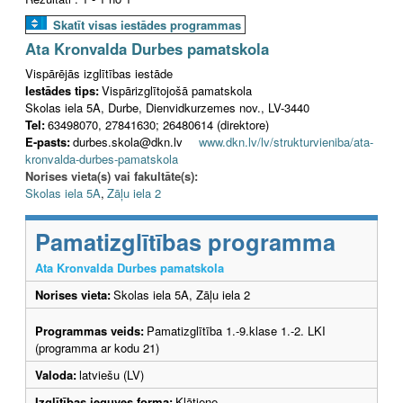
Skatīt visas iestādes programmas
Ata Kronvalda Durbes pamatskola
Vispārējās izglītības iestāde
Iestādes tips:
Vispārizglītojošā pamatskola
Skolas iela 5A, Durbe, Dienvidkurzemes nov., LV-3440
Tel:
63498070, 27841630; 26480614 (direktore)
E-pasts:
durbes.skola@dkn.lv
www.dkn.lv/lv/strukturvieniba/ata-
kronvalda-durbes-pamatskola
Norises vieta(s) vai fakultāte(s):
Skolas iela 5A
,
Zāļu iela 2
Pamatizglītības programma
Ata Kronvalda Durbes pamatskola
Norises vieta:
Skolas iela 5A, Zāļu iela 2
Programmas veids:
Pamatizglītība 1.-9.klase 1.-2. LKI
(programma ar kodu 21)
Valoda:
latviešu (LV)
Izglītības ieguves forma:
Klātiene