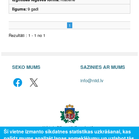
Ilgums:
9 gadi
1
Rezultāti : 1 - 1 no 1
SEKO MUMS
SAZINIES AR MUMS
info@niid.lv
Šī vietne izmanto sīkdatnes statistikas uzkrāšanai, kas
palīdz mums analizēt lapas apmeklējumu un uzlabot tās