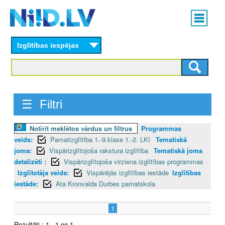
Skip
Main
to
menu
N
main
content
Izglītības iespējas
I
I
D
☰ Filtri
.
Notīrīt meklētos vārdus un filtrus
Programmas
L
veids:
Pamatizglītība 1.-9.klase 1.-2. LKI
Tematiskā
V
joma:
Vispārizglītojoša rakstura izglītība
Tematiskā joma
detalizēti :
Vispārizglītojoša virziena izglītības programmas
Izglītotāja veids:
Vispārējās izglītības iestāde
Izglītības
iestāde:
Ata Kronvalda Durbes pamatskola
1
Rezultāti : 1 - 1 no 1