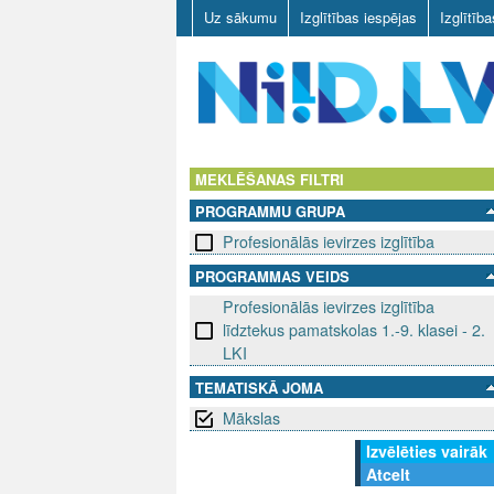
Uz sākumu
Izglītības iespējas
Izglītīb
N
I
MEKLĒŠANAS FILTRI
PROGRAMMU GRUPA
I
Profesionālās ievirzes izglītība
D
PROGRAMMAS VEIDS
Profesionālās ievirzes izglītība
.
līdztekus pamatskolas 1.-9. klasei - 2.
L
LKI
TEMATISKĀ JOMA
V
Mākslas
Izvēlēties vairāk
Atcelt