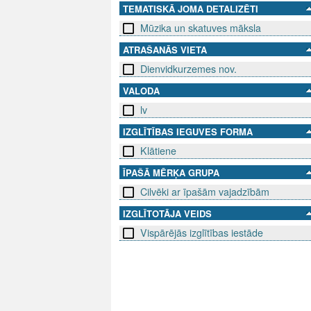
TEMATISKĀ JOMA DETALIZĒTI
Mūzika un skatuves māksla
ATRAŠANĀS VIETA
Dienvidkurzemes nov.
VALODA
lv
IZGLĪTĪBAS IEGUVES FORMA
Klātiene
ĪPAŠĀ MĒRĶA GRUPA
Cilvēki ar īpašām vajadzībām
IZGLĪTOTĀJA VEIDS
Vispārējās izglītības iestāde