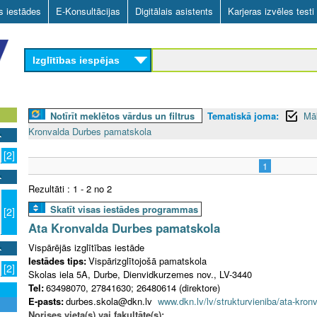
Skip
as iestādes
E-Konsultācijas
Digitālais asistents
Karjeras izvēles testi
to
main
Izglītības iespējas
content
Notīrīt meklētos vārdus un filtrus
Tematiskā joma:
Mā
Kronvalda Durbes pamatskola
[2]
1
Rezultāti : 1 - 2 no 2
Skatīt visas iestādes programmas
[2]
Ata Kronvalda Durbes pamatskola
Vispārējās izglītības iestāde
Iestādes tips:
Vispārizglītojošā pamatskola
[2]
Skolas iela 5A, Durbe, Dienvidkurzemes nov., LV-3440
Tel:
63498070, 27841630; 26480614 (direktore)
E-pasts:
durbes.skola@dkn.lv
www.dkn.lv/lv/strukturvieniba/ata-kro
Norises vieta(s) vai fakultāte(s):