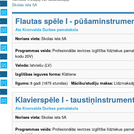
Skolas iela 5A
[2]
Flautas spēle I - pūšaminstrume
Ata Kronvalda Durbes pamatskola
[2]
Norises vieta:
Skolas iela 5A
[2]
Programmas veids:
Profesionālās ievirzes izglītība līdztekus pama
kodu 20V)
[2]
Valoda:
latviešu (LV)
Izglītības ieguves forma:
Klātiene
[1]
Ilgums:
8 gadi (1875 stundas)
Mācību/studiju maksa:
Līdzmaksā
Klavierspēle I - taustiņinstrumen
[2]
Ata Kronvalda Durbes pamatskola
Norises vieta:
Skolas iela 5A
Programmas veids:
Profesionālās ievirzes izglītība līdztekus pama