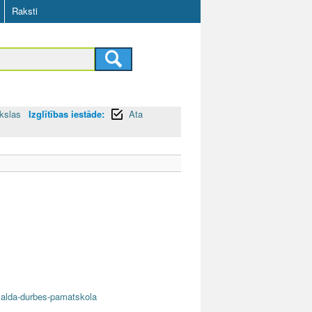
Raksti
kslas
Izglītības iestāde:
Ata
nvalda-durbes-pamatskola