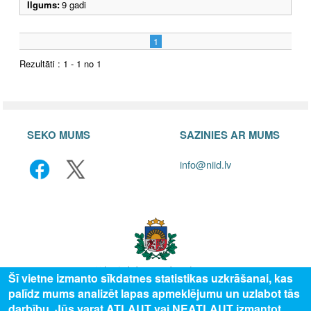
Ilgums:
9 gadi
1
Rezultāti : 1 - 1 no 1
SEKO MUMS
SAZINIES AR MUMS
info@niid.lv
Šī vietne izmanto sīkdatnes statistikas uzkrāšanai, kas
palīdz mums analizēt lapas apmeklējumu un uzlabot tās
© 2025 Valsts izglītības attīstības aģentūra, publicētā satura visas tiesības
darbību. Jūs varat ATĻAUT vai NEATĻAUT izmantot