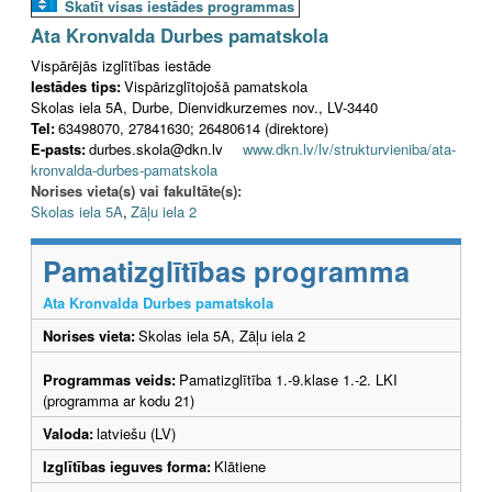
Skatīt visas iestādes programmas
Ata Kronvalda Durbes pamatskola
Vispārējās izglītības iestāde
Iestādes tips:
Vispārizglītojošā pamatskola
Skolas iela 5A, Durbe, Dienvidkurzemes nov., LV-3440
Tel:
63498070, 27841630; 26480614 (direktore)
E-pasts:
durbes.skola@dkn.lv
www.dkn.lv/lv/strukturvieniba/ata-
kronvalda-durbes-pamatskola
Norises vieta(s) vai fakultāte(s):
Skolas iela 5A
,
Zāļu iela 2
Pamatizglītības programma
Ata Kronvalda Durbes pamatskola
Norises vieta:
Skolas iela 5A, Zāļu iela 2
Programmas veids:
Pamatizglītība 1.-9.klase 1.-2. LKI
(programma ar kodu 21)
Valoda:
latviešu (LV)
Izglītības ieguves forma:
Klātiene