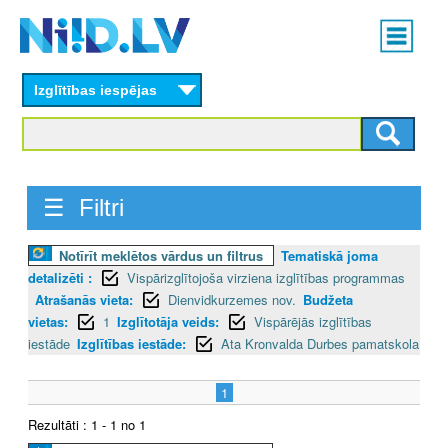
Skip
Main
to
menu
N
main
content
Izglītības iespējas
I
I
D
☰ Filtri
.
Notīrīt meklētos vārdus un filtrus
Tematiskā joma
L
detalizēti :
Vispārizglītojoša virziena izglītības programmas
V
Atrašanās vieta:
Dienvidkurzemes nov.
Budžeta
vietas:
1
Izglītotāja veids:
Vispārējās izglītības
iestāde
Izglītības iestāde:
Ata Kronvalda Durbes pamatskola
1
Rezultāti : 1 - 1 no 1